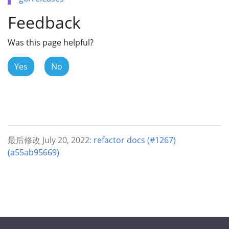
Feedback
Was this page helpful?
Yes
No
最后修改 July 20, 2022:
refactor docs (#1267)
(a55ab95669)