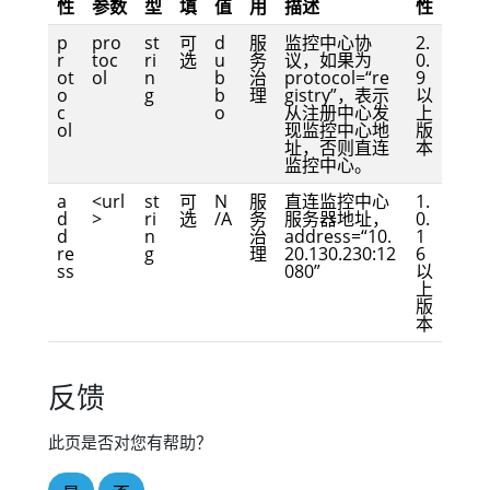
性
参数
型
填
值
用
描述
性
p
pro
st
可
d
服
监控中心协
2.
r
toc
ri
选
u
务
议，如果为
0.
ot
ol
n
b
治
protocol=“re
9
o
g
b
理
gistry”，表示
以
c
o
从注册中心发
上
ol
现监控中心地
版
址，否则直连
本
监控中心。
a
<url
st
可
N
服
直连监控中心
1.
d
>
ri
选
/A
务
服务器地址，
0.
d
n
治
address=“10.
1
re
g
理
20.130.230:12
6
ss
080”
以
上
版
本
反馈
此页是否对您有帮助？