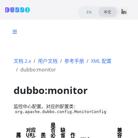
EN
中文
文档 2.x
用户文档
参考手册
XML 配置
dubbo:monitor
dubbo:monitor
监控中心配置。对应的配置类：
org.apache.dubbo.config.MonitorConfig
是
对应
否
缺
兼
属
URL
类
必
省
作
容