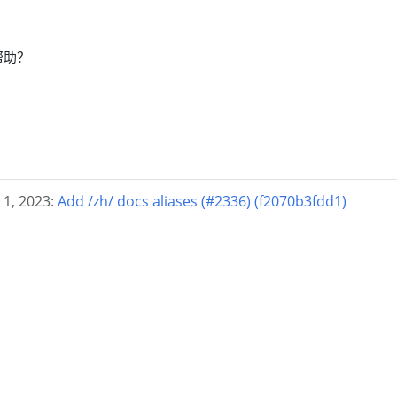
帮助？
, 2023:
Add /zh/ docs aliases (#2336) (f2070b3fdd1)