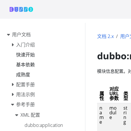
用户文档
文档 2.x
用户
入门介绍
dubbo:
快速开始
基本依赖
模块信息配置。
成熟度
配置手册
对应
属
URL
类
用法示例
性
参数
型
参考手册
n
mo
st
a
dul
ri
XML 配置
m
e
n
e
g
dubbo:application