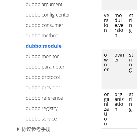
dubbo:argument
dubbo:config-center
ve
mo
st
rs
dul
ri
io
e.ve
n
dubbo:consumer
n
rsio
g
n
dubbo:method
dubbo:module
o
own
st
dubbo:monitor
w
er
ri
n
n
dubbo:parameter
er
g
dubbo:protocol
dubbo:provider
or
org
st
dubbo:reference
ga
aniz
ri
ni
atio
n
dubbo:registry
za
n
g
ti
o
dubbo:service
n
协议参考手册