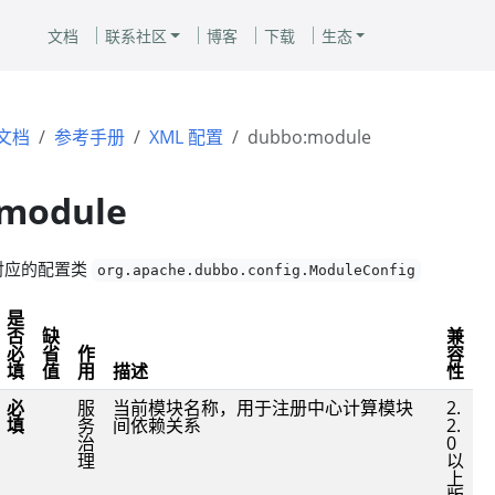
文档
联系社区
博客
下载
生态
文档
参考手册
XML 配置
dubbo:module
module
对应的配置类
org.apache.dubbo.config.ModuleConfig
是
否
缺
兼
必
省
作
容
填
值
用
描述
性
必
服
当前模块名称，用于注册中心计算模块
2.
填
务
间依赖关系
2.
治
0
理
以
上