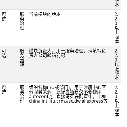
版
本
可
服
当前模块的版本
2.
选
务
2.
治
0
理
以
上
版
本
可
服
模块负责人，用于服务治理，请填写负
2.
选
务
责人公司邮箱前缀
2.
治
0
理
以
上
版
本
可
服
组织名称(BU或部门)，用于注册中心区
2.
选
务
分服务来源，此配置项建议不要使用
2.
治
autoconfig，直接写死在配置中，比如
0
理
china,intl,itu,crm,asc,dw,aliexpress等
以
上
版
本