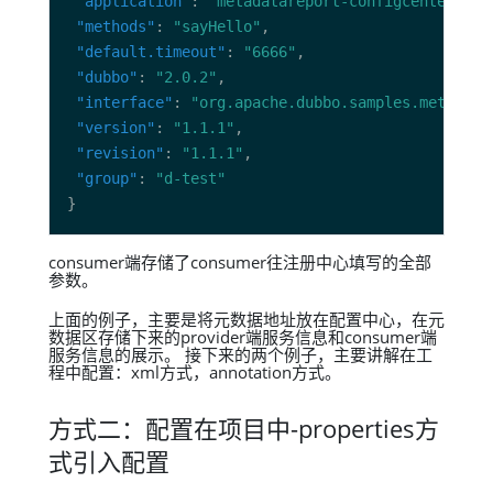
"application"
: 
"metadatareport-configcenter-con
"methods"
: 
"sayHello"
"default.timeout"
: 
"6666"
"dubbo"
: 
"2.0.2"
"interface"
: 
"org.apache.dubbo.samples.metadata
"version"
: 
"1.1.1"
"revision"
: 
"1.1.1"
"group"
: 
"d-test"
consumer端存储了consumer往注册中心填写的全部
参数。
上面的例子，主要是将元数据地址放在配置中心，在元
数据区存储下来的provider端服务信息和consumer端
服务信息的展示。 接下来的两个例子，主要讲解在工
程中配置：xml方式，annotation方式。
方式二：配置在项目中-properties方
式引入配置