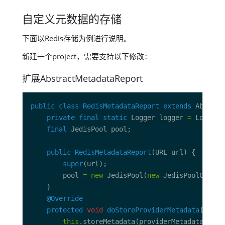
自定义元数据的存储
下面以Redis存储为例进行说明。
新建一个project，需要支持以下修改：
扩展AbstractMetadataReport
public
class
RedisMetadataReport
extends
private
final
static
 Logger logger 
=
final
public
RedisMetadataReport
super
        pool 
=
new
 JedisPool(
new
@Override
protected
void
doStoreProviderMetadata
this