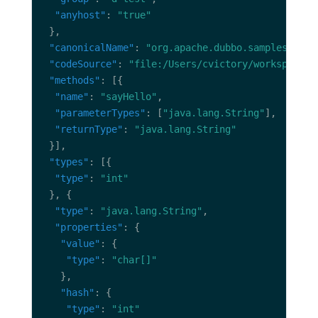
"anyhost"
: 
"true"
"canonicalName"
: 
"org.apache.dubbo.samples.meta
"codeSource"
: 
"file:/Users/cvictory/workspace/w
"methods"
"name"
: 
"sayHello"
"parameterTypes"
: [
"java.lang.String"
"returnType"
: 
"java.lang.String"
"types"
"type"
: 
"int"
"type"
: 
"java.lang.String"
"properties"
"value"
"type"
: 
"char[]"
"hash"
"type"
: 
"int"