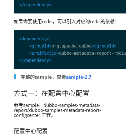
</dependency>
如果需要使用redis，可以引入对应的redis的依赖：
<dependency>
<groupId>
org.apache.dubbo
</groupId>
<artifactId>
dubbo-metadata-report-redis
</art
</dependency>
完整的sample，查看
sample-2.7
方式一：在配置中心配置
参考sample：dubbo-samples-metadata-
report/dubbo-samples-metadata-report-
configcenter 工程。
配置中心配置