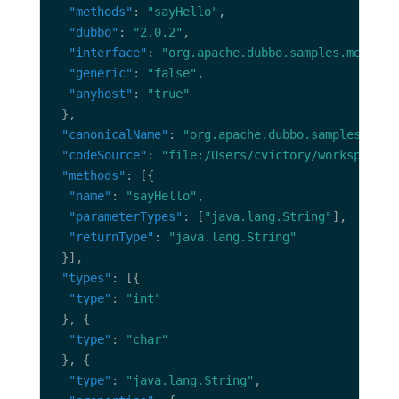
"methods"
: 
"sayHello"
"dubbo"
: 
"2.0.2"
"interface"
: 
"org.apache.dubbo.samples.metadat
"generic"
: 
"false"
"anyhost"
: 
"true"
"canonicalName"
: 
"org.apache.dubbo.samples.meta
"codeSource"
: 
"file:/Users/cvictory/workspace/w
"methods"
"name"
: 
"sayHello"
"parameterTypes"
: [
"java.lang.String"
"returnType"
: 
"java.lang.String"
"types"
"type"
: 
"int"
"type"
: 
"char"
"type"
: 
"java.lang.String"