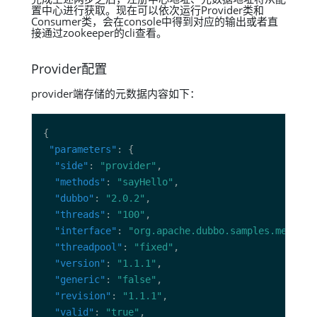
置中心进行获取。现在可以依次运行Provider类和
Consumer类，会在console中得到对应的输出或者直
接通过zookeeper的cli查看。
Provider配置
provider端存储的元数据内容如下：
"parameters"
"side"
: 
"provider"
"methods"
: 
"sayHello"
"dubbo"
: 
"2.0.2"
"threads"
: 
"100"
"interface"
: 
"org.apache.dubbo.samples.metadat
"threadpool"
: 
"fixed"
"version"
: 
"1.1.1"
"generic"
: 
"false"
"revision"
: 
"1.1.1"
"valid"
: 
"true"