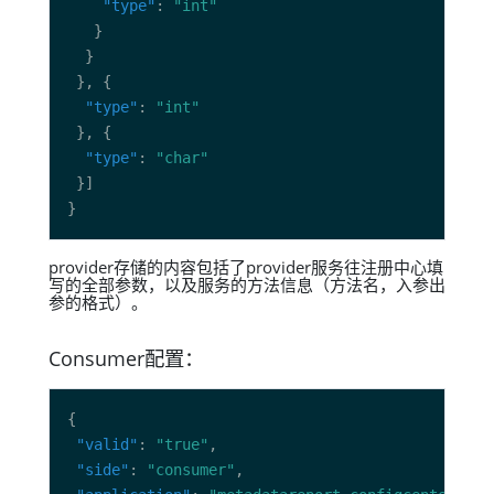
"type"
: 
"int"
"type"
: 
"int"
"type"
: 
"char"
provider存储的内容包括了provider服务往注册中心填
写的全部参数，以及服务的方法信息（方法名，入参出
参的格式）。
Consumer配置：
"valid"
: 
"true"
"side"
: 
"consumer"