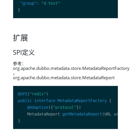
"group"
: 
"d-test"
扩展
SPI定义
参考：
org.apache.dubbo.metadata.store.MetadataReportFactory
，
org.apache.dubbo.metadata.store.MetadataReport
@SPI
(
"redis"
public
interface
MetadataReportFactory
@Adaptive
({
"protocol"
    MetadataReport 
getMetadataReport