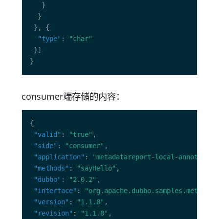
"type"
: 
"char"
consumer端存储的内容：
"valid"
: 
"true"
"side"
: 
"consumer"
"application"
: 
"metadatareport-local-annotaion-
"methods"
: 
"sayHello"
"dubbo"
: 
"2.0.2"
"interface"
: 
"org.apache.dubbo.samples.metadata
"version"
: 
"1.1.8"
"revision"
: 
"1.1.8"