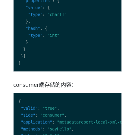
"properties"
"value"
"type"
: 
"char[]"
"hash"
"type"
: 
"int"
consumer端存储的内容：
"valid"
: 
"true"
"side"
: 
"consumer"
"application"
: 
"metadatareport-local-xml-consum
"methods"
: 
"sayHello"