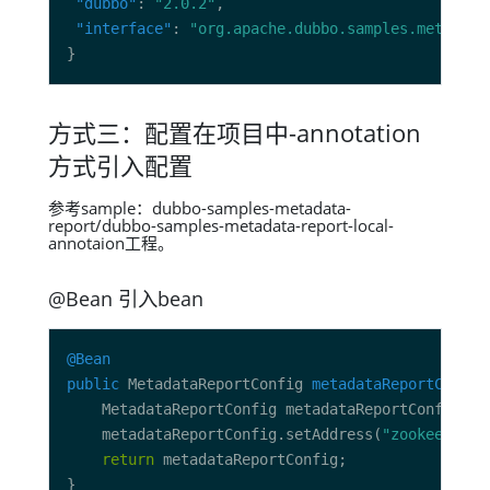
"dubbo"
: 
"2.0.2"
"interface"
: 
"org.apache.dubbo.samples.metadata
方式三：配置在项目中-annotation
方式引入配置
参考sample：dubbo-samples-metadata-
report/dubbo-samples-metadata-report-local-
annotaion工程。
@Bean 引入bean
@Bean
public
 MetadataReportConfig 
metadataReportConfig
    MetadataReportConfig metadataReportConfig 
=
    metadataReportConfig.setAddress(
"zookeeper:/
return