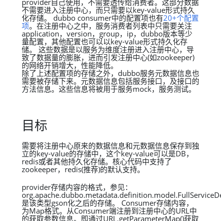
provider自己使用，不需要透传给消费者。这部分数据
不需要进入注册中心，而只需要以key-value形式持久
化存储。 dubbo consumer中的配置项也有
20+个配置
项
。在注册中心之中，服务消费者列表中只需要关注
application，version，group，ip，dubbo版本等少
量配置，其他配置也可以以key-value形式持久化存
储。 这些数据是以服务为维度注册进入注册中心，导
致了数据量的膨胀，进而引发注册中心(如zookeeper)
的网络开销增大，性能降低。
除了上述配置项的存储之外，dubbo服务元数据信息也
需要被存储下来。元数据信息包括服务接口，及接口的
方法信息。这些信息将被用于服务mock，服务测试。
目标
需要将注册中心原来的数据信息和元数据信息保存到独
立的key-value的存储中，这个key-value可以是DB，
redis或者其他持久化存储。核心代码中支持了
zookeeper，redis(推荐)的默认支持。
provider存储内容的格式，参见：
org.apache.dubbo.metadata.definition.model.FullServiceD
是该类型gson化之后的存储。 Consumer存储内容，
为Map格式。从Consumer端注册到注册中心的URL中
的获取参数信息。即通过URL.getParameterMap()获取