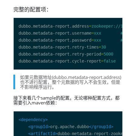
完整的配置项：
dubbo.metadata-report.address
=
zookeeper://127.0.
dubbo.metadata-report.username
=
xxx        ##非必
dubbo.metadata-report.password
=
xxx        ##非必
dubbo.metadata-report.retry-times
=
30       ##非
dubbo.metadata-report.retry-period
=
5000    ##非
dubbo.metadata-report.cycle-report
=
false   ##非
如果元数据地址(dubbo.metadata-report.address)
也不进行配置，整个元数据的写入不会生效，但是
不影响程序运行。
接下来看几个sample的配置。无论哪种配置方式，都
需要引入maven依赖：
<dependency>
<groupId>
org.apache.dubbo
</groupId>
<artifactId>
dubbo-metadata-report-zookeeper
<