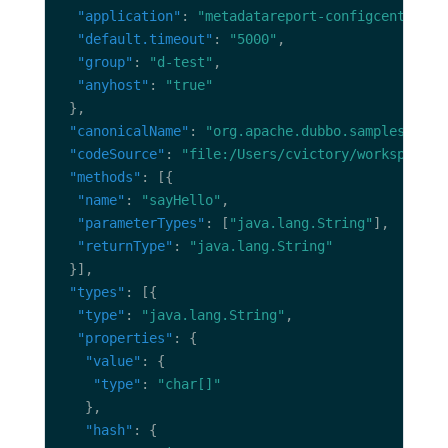
"application"
: 
"metadatareport-configcenter-pr
"default.timeout"
: 
"5000"
"group"
: 
"d-test"
"anyhost"
: 
"true"
"canonicalName"
: 
"org.apache.dubbo.samples.meta
"codeSource"
: 
"file:/Users/cvictory/workspace/w
"methods"
"name"
: 
"sayHello"
"parameterTypes"
: [
"java.lang.String"
"returnType"
: 
"java.lang.String"
"types"
"type"
: 
"java.lang.String"
"properties"
"value"
"type"
: 
"char[]"
"hash"