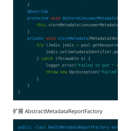
@Override
protected
void
doStoreConsumerMetadata
this
private
void
storeMetadata
try
 (Jedis jedis 
=
            jedis.set(metadataIdentifier.getIden
        } 
catch
            logger.error(
"Failed to put "
+
 meta
throw
new
 RpcException(
"Failed to pu
扩展 AbstractMetadataReportFactory
public
class
RedisMetadataReportFactory
extends