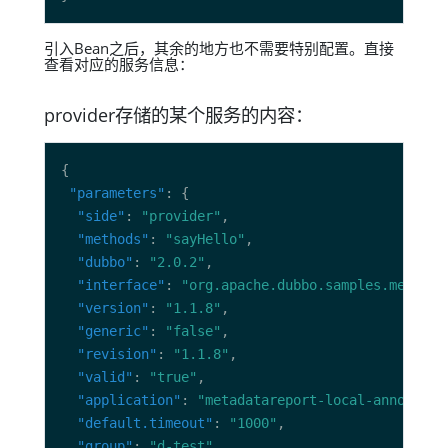
引入Bean之后，其余的地方也不需要特别配置。直接
查看对应的服务信息：
provider存储的某个服务的内容：
"parameters"
"side"
: 
"provider"
"methods"
: 
"sayHello"
"dubbo"
: 
"2.0.2"
"interface"
: 
"org.apache.dubbo.samples.metadat
"version"
: 
"1.1.8"
"generic"
: 
"false"
"revision"
: 
"1.1.8"
"valid"
: 
"true"
"application"
: 
"metadatareport-local-annotaion
"default.timeout"
: 
"1000"
"group"
: 
"d-test"