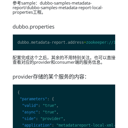
参考sample：dubbo-samples-metadata-
report/dubbo-samples-metadata-report-local-
properties工程。
dubbo.properties
dubbo.metadata-report.address
=
zookeeper://127.0.
配置完成这个之后，其余的不用特别关注。也可以直接
查看对应的provider和consumer端的服务信息。
provider存储的某个服务的内容：
"parameters"
"valid"
: 
"true"
"async"
: 
"true"
"side"
: 
"provider"
"application"
: 
"metadatareport-local-xml-provi