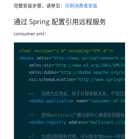
完整安装步骤，请参见：
示例消费者安装
通过 Spring 配置引用远程服务
consumer.xml：
<?xml version="1.0" encoding="UTF-8"?>
<beans
 xmlns=
"http://www.springframework.org/sch
    xmlns:xsi=
"http://www.w3.org/2001/XMLSchema-
    xmlns:dubbo=
"http://dubbo.apache.org/schema/
    xsi:schemaLocation=
"http://www.springframewo
<!-- 消费方应用名，用于计算依赖关系，不是匹配条件，
<dubbo:application
 name=
"consumer-of-hellowo
<!-- 使用multicast广播注册中心暴露发现服务地址 -
<dubbo:registry
 address=
"multicast://224.5.6
<!-- 生成远程服务代理，可以和本地bean一样使用demoSe