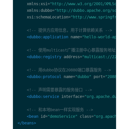
    xmlns:xsi=
"http://www.w3.org/2001/XMLSchema-
    xmlns:dubbo=
"http://dubbo.apache.org/schema/
    xsi:schemaLocation=
"http://www.springframewo
<!-- 提供方应用信息，用于计算依赖关系 -->
<dubbo:application
 name=
"hello-world-app"
/
<!-- 使用multicast广播注册中心暴露服务地址 -->
<dubbo:registry
 address=
"multicast://224.5.6
<!-- 用dubbo协议在20880端口暴露服务 -->
<dubbo:protocol
 name=
"dubbo"
 port=
"20880"
/>
<!-- 声明需要暴露的服务接口 -->
<dubbo:service
 interface=
"org.apache.dubbo.d
<!-- 和本地bean一样实现服务 -->
<bean
 id=
"demoService"
 class=
"org.apache.dub
</beans>