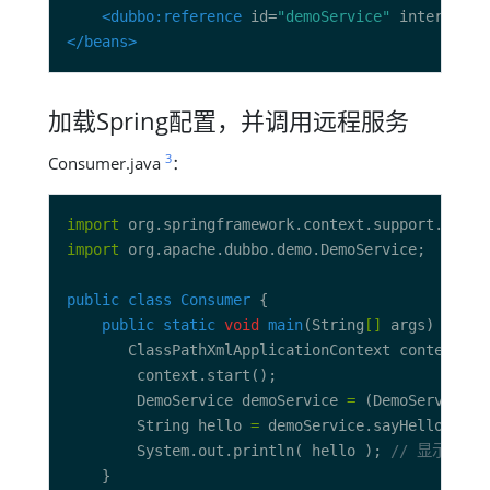
<dubbo:reference
 id=
"demoService"
 interface=
</beans>
加载Spring配置，并调用远程服务
3
Consumer.java
：
import
import
public
class
Consumer
public
static
void
main
(String
[]
 args) 
throw
       ClassPathXmlApplicationContext context 
=
        DemoService demoService 
=
 (DemoService)c
        String hello 
=
 demoService.sayHello(
"wor
        System.out.println( hello ); 
// 显示调用