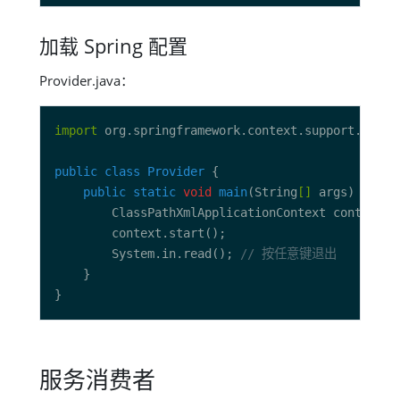
加载 Spring 配置
Provider.java：
import
public
class
Provider
public
static
void
main
(String
[]
 args) 
throw
        ClassPathXmlApplicationContext context 
=
        System.in.read(); 
// 按任意键退出
服务消费者