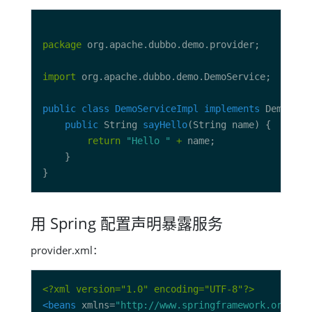
package
import
public
class
DemoServiceImpl
implements
public
 String 
sayHello
return
"Hello "
+
用 Spring 配置声明暴露服务
provider.xml：
<?xml version="1.0" encoding="UTF-8"?>
<beans
 xmlns=
"http://www.springframework.org/sch