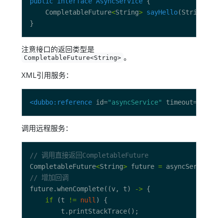
public
interface
AsyncService
    CompletableFuture
<
String
>
sayHello
注意接口的返回类型是
。
CompletableFuture<String>
XML引用服务：
<dubbo:reference
 id=
"asyncService"
 timeout=
"1000
调用远程服务：
// 调用直接返回CompletableFuture
CompletableFuture
<
String
>
 future 
=
 asyncService.
// 增加回调
future.whenComplete((v, t) 
->
if
 (t 
!=
null