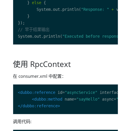
    } 
else
        System.out.println(
"Response: "
+
// 早于结果输出
System.out.println(
"Executed before response ret
使用 RpcContext
在 consumer.xml 中配置：
<dubbo:reference
 id=
"asyncService"
 interface=
"or
<dubbo:method
 name=
"sayHello"
 async=
"true"
</dubbo:reference>
调用代码: