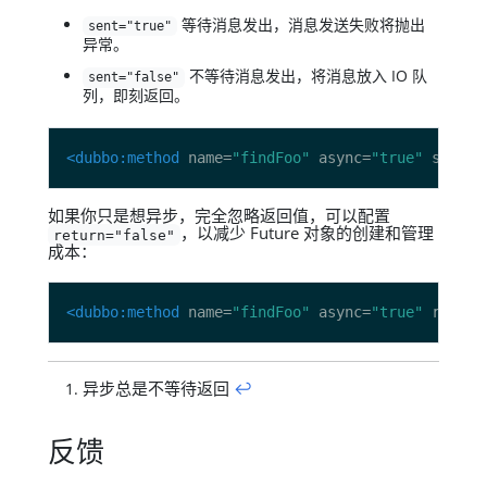
等待消息发出，消息发送失败将抛出
sent="true"
异常。
不等待消息发出，将消息放入 IO 队
sent="false"
列，即刻返回。
<dubbo:method
 name=
"findFoo"
 async=
"true"
 sent=
"
如果你只是想异步，完全忽略返回值，可以配置
，以减少 Future 对象的创建和管理
return="false"
成本：
<dubbo:method
 name=
"findFoo"
 async=
"true"
 return
异步总是不等待返回
↩︎
反馈