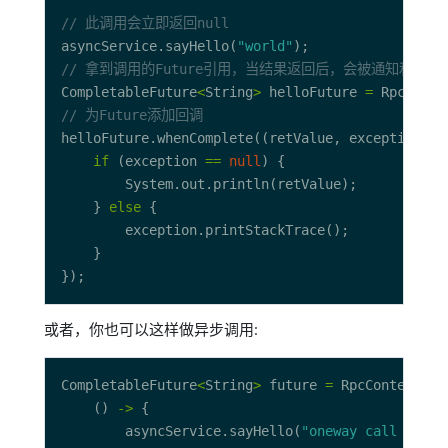
// 此调用会立即返回null
asyncService.sayHello(
"world"
// 拿到调用的Future引用，当结果返回后，会被通知和设置到此
CompletableFuture
<
String
>
 helloFuture 
=
// 为Future添加回调
helloFuture.whenComplete((retValue, exception) 
-
if
 (exception 
==
null
    } 
else
或者，你也可以这样做异步调用:
CompletableFuture
<
String
>
 future 
=
    () 
->
        asyncService.sayHello(
"oneway call reque