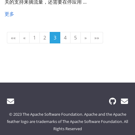
关的支持来摘流量，还需要在停应用 …
更多
««
«
1
2
3
4
5
»
»»
© 2023 The Apache Software Foundation. Apache and the Apache
feather logo are trademarks of The Apache Software Foundation. All
Rights Reserved