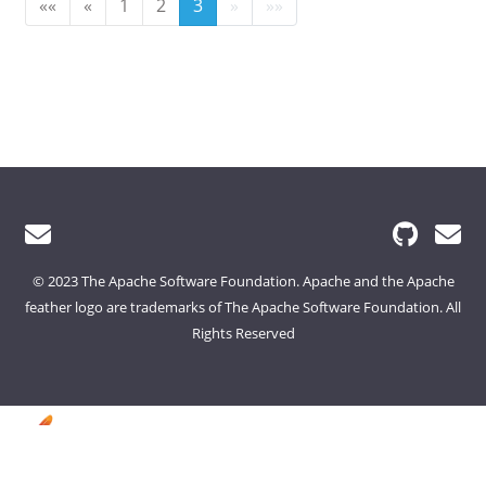
««
«
1
2
3
»
»»
© 2023 The Apache Software Foundation. Apache and the Apache
feather logo are trademarks of The Apache Software Foundation. All
Rights Reserved
Foundation
License
Security
Events
Sponsorship