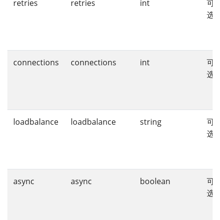
retries
retries
int
可
选
connections
connections
int
可
选
loadbalance
loadbalance
string
可
选
async
async
boolean
可
选