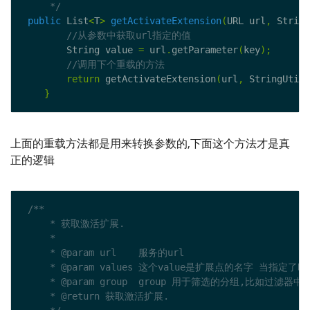
     */
public
 List
<
T
>
getActivateExtension
(
URL url
,
 String
        String value 
=
 url
.
getParameter
(
key
);
return
 getActivateExtension
(
url
,
 StringUtils
}
上面的重载方法都是用来转换参数的,下面这个方法才是真
正的逻辑