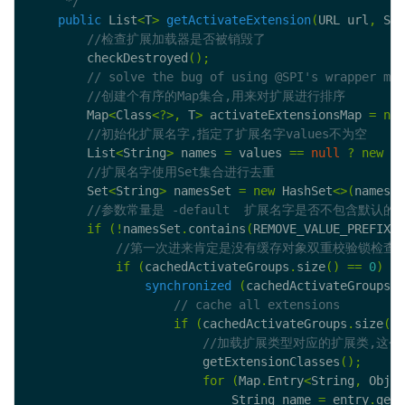
     */
public
 List
<
T
>
getActivateExtension
(
URL url
,
 Str
        checkDestroyed
();
        Map
<
Class
<?>,
 T
>
 activateExtensionsMap 
=
new
        List
<
String
>
 names 
=
 values 
==
null
?
new
 Ar
        Set
<
String
>
 namesSet 
=
new
 HashSet
<>(
names
);
if
(!
namesSet
.
contains
(
REMOVE_VALUE_PREFIX 
+
if
(
cachedActivateGroups
.
size
()
==
0
)
{
synchronized
(
cachedActivateGroups
)
if
(
cachedActivateGroups
.
size
()
                        getExtensionClasses
();
for
(
Map
.
Entry
<
String
,
 Objec
                            String name 
=
 entry
.
getK