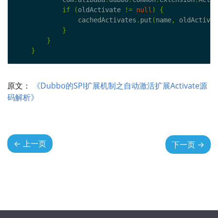
if
(
oldActivate 
!=
null
)
{
                cachedActivates
.
put
(
name
,
 oldActivat
}
}
}
原文：
《Dubbo的SPI扩展机制之自动激活扩展Activate源
码解析》
←
上一页
下一页
→