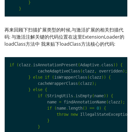
}
}
再来回顾下扫描扩展类型的时候,与激活扩展的相关扫描代
码: 与激活注解关键的代码位置在这里ExtensionLoader的
loadClass方法中 我来贴下loadClass方法核心的代码:
if
(
clazz
.
isAnnotationPresent
(
Adaptive
.
class
))
{
            cacheAdaptiveClass
(
clazz
,
 overridden
);
}
else
if
(
isWrapperClass
(
clazz
))
{
            cacheWrapperClass
(
clazz
);
}
else
{
if
(
StringUtils
.
isEmpty
(
name
))
{
                name 
=
 findAnnotationName
(
clazz
);
if
(
name
.
length
()
==
0
)
{
throw
new
 IllegalStateException
(
}
}