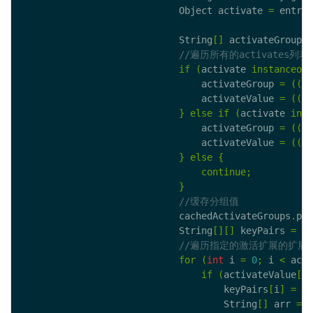
                            Object activate 
=
 entry
.
                            String
[]
 activateGroup
,
 
if
(
activate 
instanceof
 
                                activateGroup 
=
((
Ac
                                activateValue 
=
((
Ac
}
else
if
(
activate 
inst
                                activateGroup 
=
((
co
                                activateValue 
=
((
co
}
else
{
continue
;
}
                            cachedActivateGroups
.
put
                            String
[][]
 keyPairs 
=
ne
for
(
int
 i 
=
0
;
 i 
<
 acti
if
(
activateValue
[
i
]
                                    keyPairs
[
i
]
=
ne
                                    String
[]
 arr 
=
 a