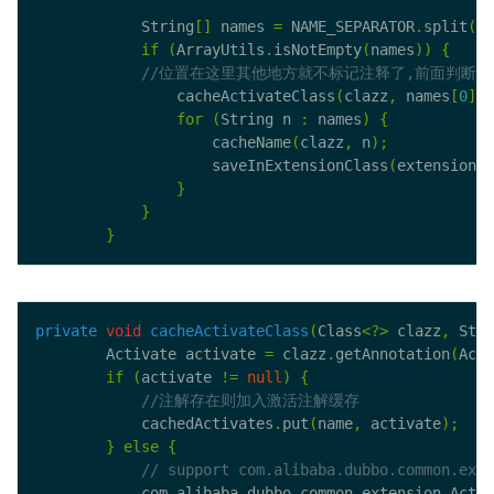
            String
[]
 names 
=
 NAME_SEPARATOR
.
split
(
na
if
(
ArrayUtils
.
isNotEmpty
(
names
))
{
                cacheActivateClass
(
clazz
,
 names
[
0
]);
for
(
String n 
:
 names
)
{
                    cacheName
(
clazz
,
 n
);
                    saveInExtensionClass
(
extensionCl
}
}
}
private
void
cacheActivateClass
(
Class
<?>
 clazz
,
 Stri
        Activate activate 
=
 clazz
.
getAnnotation
(
Acti
if
(
activate 
!=
null
)
{
            cachedActivates
.
put
(
name
,
 activate
);
}
else
{
            com
.
alibaba
.
dubbo
.
common
.
extension
.
Activ