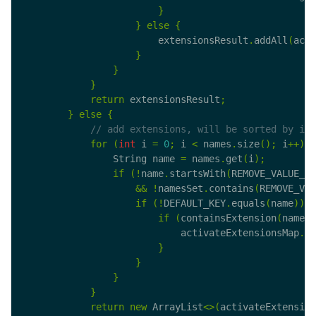
}
}
else
{
                        extensionsResult
.
addAll
(
acti
}
}
}
return
 extensionsResult
;
}
else
{
for
(
int
 i 
=
0
;
 i 
<
 names
.
size
();
 i
++)
{
                String name 
=
 names
.
get
(
i
);
if
(!
name
.
startsWith
(
REMOVE_VALUE_PR
&&
!
namesSet
.
contains
(
REMOVE_VAL
if
(!
DEFAULT_KEY
.
equals
(
name
))
{
if
(
containsExtension
(
name
))
                            activateExtensionsMap
.
pu
}
}
}
}
return
new
 ArrayList
<>(
activateExtension