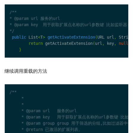
*/
public
 List
<
T
>
getActivateExtension
(
URL url
,
 String
return
 getActivateExtension
(
url
,
 key
,
null
);
}
继续调用重载的方法