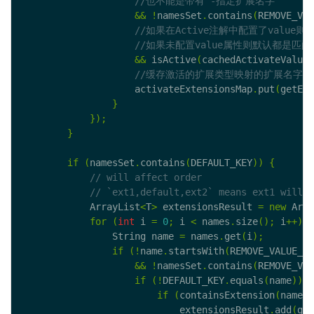
&&
!
namesSet
.
contains
(
REMOVE_VAL
&&
 isActive
(
cachedActivateValues
                    activateExtensionsMap
.
put
(
getExt
}
});
}
if
(
namesSet
.
contains
(
DEFAULT_KEY
))
{
            ArrayList
<
T
>
 extensionsResult 
=
new
 Arra
for
(
int
 i 
=
0
;
 i 
<
 names
.
size
();
 i
++)
{
                String name 
=
 names
.
get
(
i
);
if
(!
name
.
startsWith
(
REMOVE_VALUE_PR
&&
!
namesSet
.
contains
(
REMOVE_VAL
if
(!
DEFAULT_KEY
.
equals
(
name
))
{
if
(
containsExtension
(
name
))
                            extensionsResult
.
add
(
get