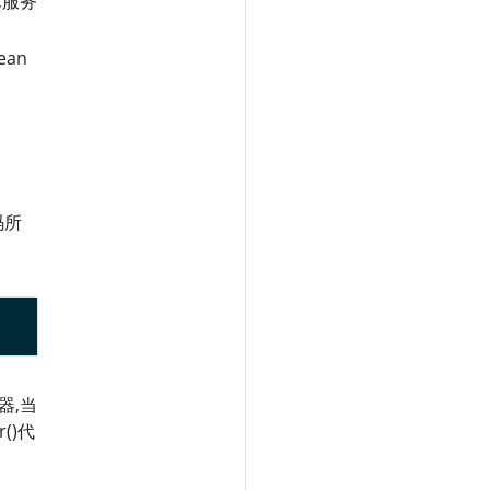
现,服务
an
码所
器,当
()代