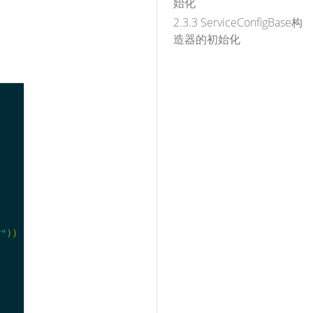
始化
2.3.3 ServiceConfigBase构
造器的初始化
r"
))