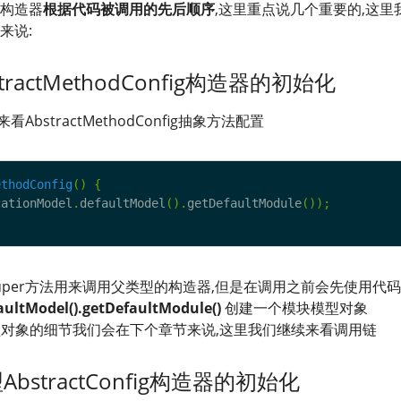
构造器
根据代码被调用的先后顺序
,这里重点说几个重要的,这里
来说:
stractMethodConfig构造器的初始化
AbstractMethodConfig抽象方法配置
ethodConfig
()
{
cationModel
.
defaultModel
().
getDefaultModule
());
uper方法用来调用父类型的构造器,但是在调用之前会先使用代码
aultModel().getDefaultModule()
创建一个模块模型对象
对象的细节我们会在下个章节来说,这里我们继续来看调用链
AbstractConfig构造器的初始化