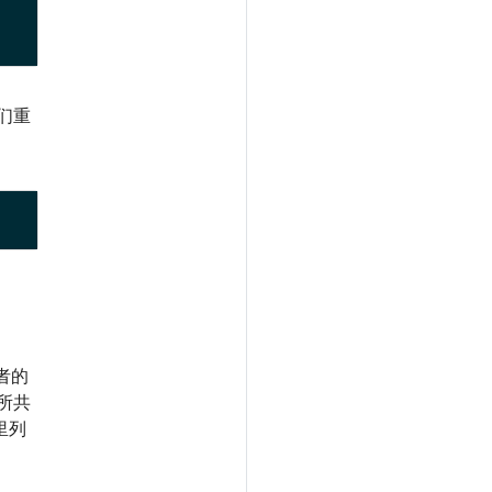
们重
者的
所共
里列