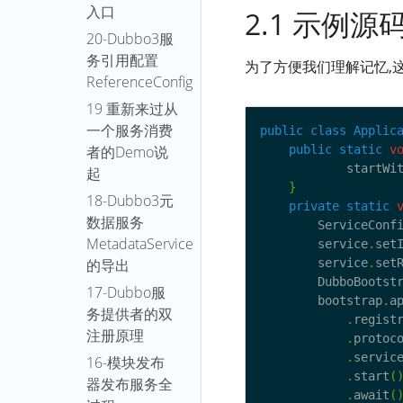
入口
2.1 示例源
20-Dubbo3服
务引用配置
为了方便我们理解记忆,
ReferenceConfig
19 重新来过从
一个服务消费
public
class
Applic
者的Demo说
public
static
v
            startWi
起
}
18-Dubbo3元
private
static
数据服务
        ServiceConf
MetadataService
        service
.
set
的导出
        service
.
set
        DubboBootst
17-Dubbo服
        bootstrap
.
a
务提供者的双
.
regist
注册原理
.
protoc
.
servic
16-模块发布
.
start
(
器发布服务全
.
await
(