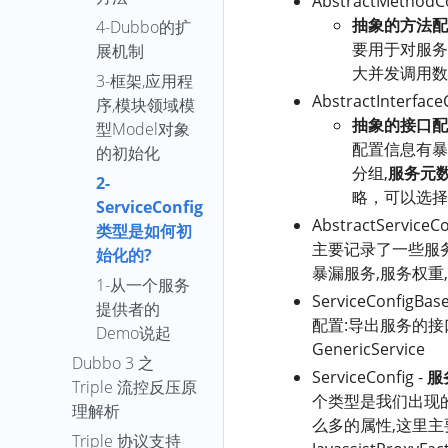
AbstractMethodC
抽象的方法配
4-Dubbo的扩
要用于对服务
展机制
大并发调用数
3-框架,应用程
AbstractInterface
序,模块领域模
抽象的接口配
型Model对象
配置信息有暴
的初始化
分组,
服务元
2-
略，可以选择两
ServiceConfig
AbstractServiceCo
类型是如何初
主要记录了一些服务
始化的?
暴漏服务,服务权重
1-从一个服务
ServiceConfigBase
提供者的
配置:导出服务的接
Demo说起
GenericService
Dubbo 3 之
ServiceConfig -
服
Triple 流控反压原
个类型是我们出现
理解析
么多的属性,这里
Triple 协议支持