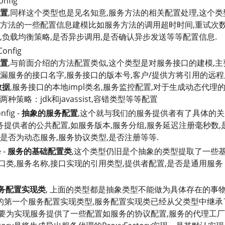
onfig
置
,同样这个类型也是见名知意,服务方法的相关配置处理,这个类
方法的一些配置信息建模比如服务方法的调用超时时间,重试次数
,负载均衡策略,是否异步调用,是否确认异步发送等等配置信息.
Config
置
,与前面介绍的方法配置类似,这个类型是对服务接口的建模,主
漏服务的接口名字,服务接口的版本号,客户/提供方将引用的远程
数据
,服务接口的本地impl类名,服务监控配置,对于生成动态代理
种策略：jdk和javassist,容错类型等等配置
nfig -
抽象的服务配置
,这个就与我们的服务提供者有了具体的关
提供者的公共配置,如服务版本,服务分组,服务延迟注册毫秒数,
,是否为动态服务,服务协议类型,是否注册等等.
 -
服务的基础配置类
,这个类型仍旧是个抽象的类型提取了一些
口类,服务名称,接口实现的引用类型,提供者配置,是否是通用服务
务配置实现类
, 上面的类型都是抽象类型不能做为具体存在的事物
的第一个服务配置实现类型,服务配置实现类已经从父类型中继承
主要为实现服务提供了一些配置如服务的协议配置,服务的代理工厂