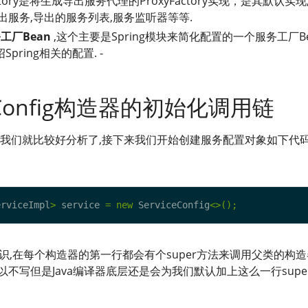
xyFactory是将生成导出服务代理的ProxyFactory实现，是其默认实
出服务,导出的服务列表,服务监听器等等.
工厂Bean
,这个主要是Spring模块来简化配置的一个服务工厂Be
pring相关的配置. -
iceConfig构造器的初始化调用链
我们就比较好分析了,接下来我们开始创建服务配置对象如下代
erviceImpl
>
 service 
=
new
 ServiceConfig
<>();
知识,在每个构造器的第一行都会有个super方法来调用父类的构造
以不写但是Java编译器底层还是会为我们默认加上这么一行super