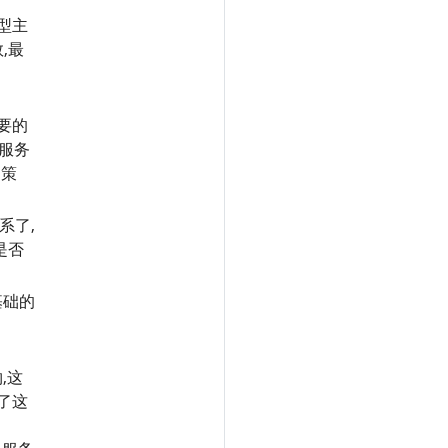
型主
,最
要的
服务
的策
系了,
是否
基础的
,这
了这