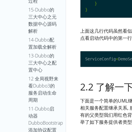
过程
}
15-Dubbo的
}
三大中心之元
数据中心源码
解析
上面这几行代码虽然看似
点看启动代码中的第一行
14-Dubbo配
置加载全解析
13-Dubbo的
ServiceConfig
<
DemoS
三大中心之配
置中心
12 全局视野来
2.2 了解
看Dubbo3的
服务启动生命
周期
下面是一个简单的UML
相关服务配置继承关系,
11-Dubbo启
有的父类型我们用红色背
动器
举了如下服务提供者类型
DubboBootstrap
添加协议配置