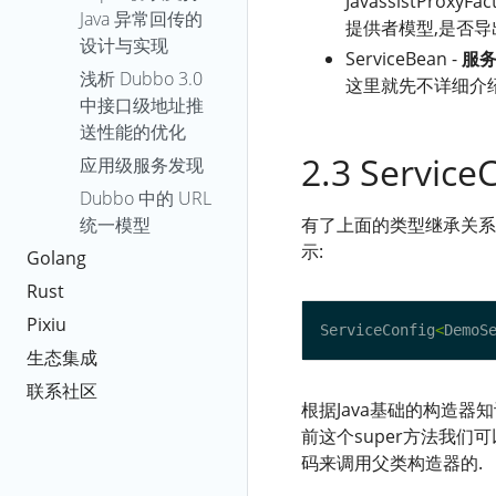
JavassistPro
Java 异常回传的
提供者模型,是否导
设计与实现
ServiceBean -
服务
浅析 Dubbo 3.0
这里就先不详细介绍S
中接口级地址推
送性能的优化
2.3 Serv
应用级服务发现
Dubbo 中的 URL
统一模型
有了上面的类型继承关系
示:
Golang
Rust
Pixiu
ServiceConfig
<
DemoS
生态集成
联系社区
根据Java基础的构造器
前这个super方法我们可
码来调用父类构造器的.