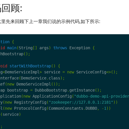
码回顾:
这里先来回顾下上一章我们说的示例代码,如下所示:
ation
{
oid
main
(
String
[]
 args
)
throws
 Exception 
{
thBootstrap
();
void
startWithBootstrap
()
{
ig
<
DemoServiceImpl
>
 service 
=
new
 ServiceConfig
<>();
Interface
(
DemoService
.
class
);
Ref
(
new
 DemoServiceImpl
());
rap bootstrap 
=
 DubboBootstrap
.
getInstance
();
pplication
(
new
 ApplicationConfig
(
"dubbo-demo-api-provide
ry
(
new
 RegistryConfig
(
"zookeeper://127.0.0.1:2181"
))
ol
(
new
 ProtocolConfig
(
CommonConstants
.
DUBBO
,
-
1
))
e
(
service
)
)
);