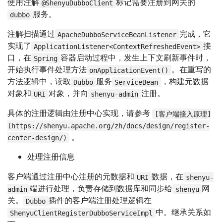
使用注解
标记需要注册到网关的
@ShenyuDubboClient
服务。
dubbo
注解扫描通过
完成，它
ApacheDubboServiceBeanListener
实现了
接
ApplicationListener<ContextRefreshedEvent>
口，在
容器启动过程中，发生上下文刷新事件时，
Spring
开始执行事件处理方法
。在重写的
onApplicationEvent()
方法逻辑中，读取
服务
，构建元数据
Dubbo
ServiceBean
对象和
对象，并向
注册。
URI
shenyu-admin
具体的注册逻辑由注册中心实现，请参考
[客户端接入原理]
(https://shenyu.apache.org/zh/docs/design/register-
。
center-design/)
处理注册信息
客户端通过注册中心注册的元数据和
数据，在
URI
shenyu-
端进行处理，负责存储到数据库和同步给
网
admin
shenyu
关。
插件的客户端注册处理逻辑在
Dubbo
中。继承关系如
ShenyuClientRegisterDubboServiceImpl