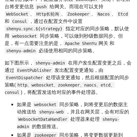
台将变更信息
给网关。而现在可以支持
push
、
、
、
、
WebSocket
Http长轮询
Zookeeper
Nacos
Etcd
和
，通过在配置文件中设置
Consul
指定对应的同步策略，默认使
shenyu.sync.${strategy}
用
同步策略，可以做到秒级数据同步。但
webosocket
是，有一点需要注意的是，
网关 和
Apache ShenYu
必须使用相同的同步策略。
shenyu-admin
如下图所示，
在用户发生配置变更之后，会
shenyu-admin
通过
发出配置变更通知，由
EventPublisher
处理该变更通知，然后根据配置的同步
EventDispatcher
策略(
http、weboscket、zookeeper、naocs、etcd、
)，将配置发送给对应的事件处理器。
consul
如果是
同步策略，则将变更后的数据主
websocket
动推送给
，并且在网关层，会有对应的
shenyu-web
处理器来处理
WebsocketDataHandler
shenyu-
的数据推送。
admin
如果是
同步策略，将变更数据更新到
zookeeper