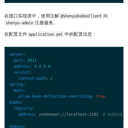
在接口实现类中，使用注解
向
@ShenyuDubboClient
注册服务。
shenyu-admin
在配置文件
中的配置信息：
application.yml
server
port
: 
8011
address
: 
0.0.0.0
servlet
context-path
spring
main
allow-bean-definition-overriding
: 
true
dubbo
registry
address
: zookeeper://localhost:2181  
# dubbo使
shenyu