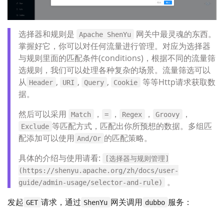
选择器和规则是
网关中最灵魂的东西。
Apache ShenYu
掌握好它，你可以对任何流量进行管理。对应为选择器
与规则里面的匹配条件(conditions)，根据不同的流量筛
选规则，我们可以处理各种复杂的场景。流量筛选可以
从
,
,
,
等等Http请求获取数
Header
URI
Query
Cookie
据。
然后可以采用
，
，
，
，
Match
=
Regex
Groovy
等匹配方式，匹配出你所预想的数据。多组匹
Exclude
配添加可以使用
的匹配策略。
And/Or
具体的介绍与使用请看:
[选择器与规则管理]
(https://shenyu.apache.org/zh/docs/user-
。
guide/admin-usage/selector-and-rule)
发起
请求，通过
网关调用
服务：
GET
ShenYu
dubbo