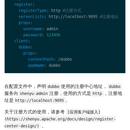
register
registerType
: http 
#注册方式
serverLists
: http://localhost:9095 
#注册地址
props
username
password
: 
123456
client
dubbo
props
contextPath
appName
在配置文件中，声明
使用的注册中心地址，
dubbo
dubbo
服务向
注册，使用的方式是
，注册地
shenyu-admin
http
址是
。
http://localhost:9095
关于注册方式的使用，请参考
[应用客户端接入]
(https://shenyu.apache.org/docs/design/register-
。
center-design/)