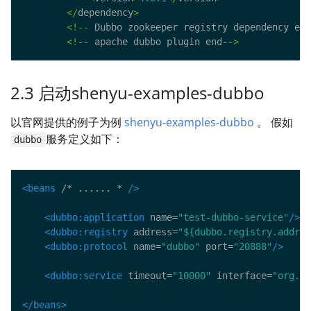
</
dependency
>
<!--
 Dubbo zookeeper registry dependency end
<!--
 apache dubbo plugin end
-->
2.3 启动shenyu-examples-dubbo
以官网提供的例子为例
shenyu-examples-dubbo
。 假如
服务定义如下：
dubbo
<beans
 /* ...... * 
/>
<dubbo:application
 name=
"test-dubbo-service"
/>
<dubbo:registry
 address=
"${dubbo.registry.addres
<dubbo:protocol
 name=
"dubbo"
 port=
"20888"
/>
<dubbo:service
 timeout=
"10000"
 interface=
"org.ap
</beans>