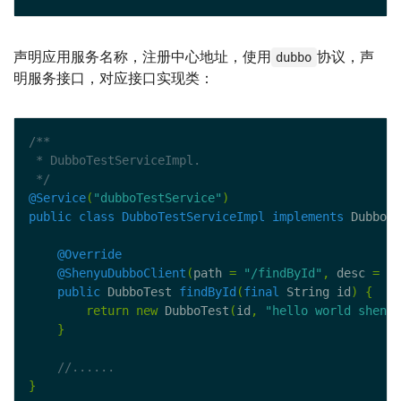
声明应用服务名称，注册中心地址，使用
协议，声
dubbo
明服务接口，对应接口实现类：
 */
@Service
(
"dubboTestService"
)
public
class
DubboTestServiceImpl
implements
 DubboTe
@Override
@ShenyuDubboClient
(
path 
=
"/findById"
,
 desc 
=
"Q
public
 DubboTest 
findById
(
final
 String id
)
{
return
new
 DubboTest
(
id
,
"hello world shenyu
}
}