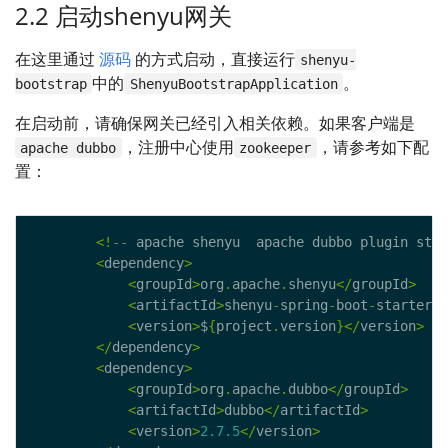
2.2 启动shenyu网关
在这里通过
源码
的方式启动，直接运行
shenyu-
中的
。
bootstrap
ShenyuBootstrapApplication
在启动前，请确保网关已经引入相关依赖。如果客户端是
，注册中心使用
，请参考如下配
apache dubbo
zookeeper
置：
<!--
 apache shenyu  apache dubbo plugin star
<
dependency
>
<
groupId
>
org
.
apache
.
shenyu
</
groupId
>
<
artifactId
>
shenyu
-
spring
-
boot
-
starter
-
p
<
version
>
$
{
project
.
version
}</
version
>
</
dependency
>
<
dependency
>
<
groupId
>
org
.
apache
.
dubbo
</
groupId
>
<
artifactId
>
dubbo
</
artifactId
>
<
version
>
2.7.5
</
version
>