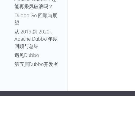
能再乘风破浪吗？
Dubbo Go 回顾与展
望
从 2019 到 2020，
Apache Dubbo 年度
回顾与总结
遇见Dubbo
第五届Dubbo开发者
沙龙在杭州成功举办
如何准备Apache
Release
第四届Dubbo开发者
沙龙于8月26日在成
都举行
第三届Dubbo开发者
沙龙在深圳成功举办