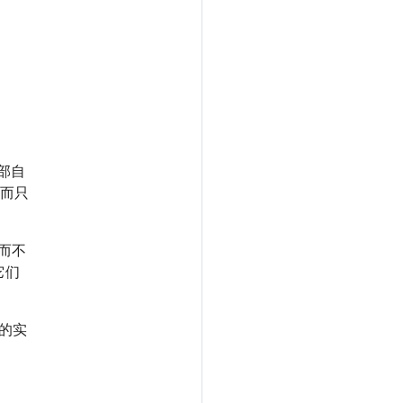
内部自
而只
，而不
它们
 的实