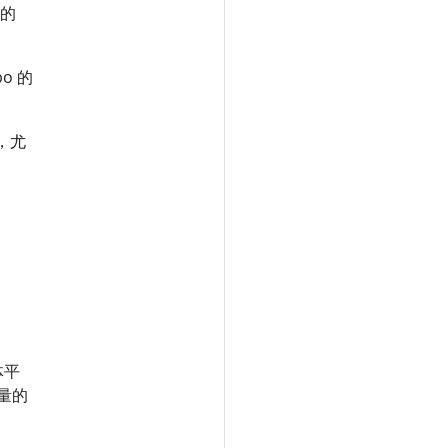
”的
o 的
，尤
体平
力量的