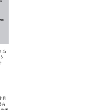
 当
 &
什
小且
只有
会发挥