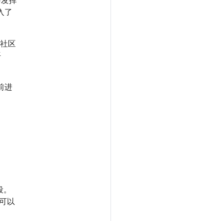
入了
，社区
平
目前进
段。
。可以