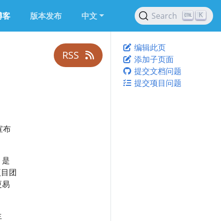
博客
版本发布
中文
Search
K
编辑此页
RSS
添加子页面
提交文档问题
提交项目问题
宣布
 是
项目团
更易
生