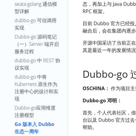
seata-golang 通信模
态，再加上与 Java Du
型详解
RPC 框架。
dubbo-go 可信调用
目前 Dubbo 官方已经投
实现
融合后，会在集团内逐步推广
Dubbo-go 源码笔记
开源中国采访了当前正在开发
（一）Server 端开启
其是最近一年的发展情况
服务过程
dubbo-go 中 REST 协
议实现
Dubbo-g
dubbo-go 中将
Kubernets 原⽣作为
OSCHINA：
作为项目主要
注册中⼼的设计和实
现
Dubbo-go 邓明：
Dubbo-go应用维度
首先，个人代表社区，借助
注册模型
台以及 Dubbo 官方
Go 版本入 Dubbo
帮助。
生态一周年