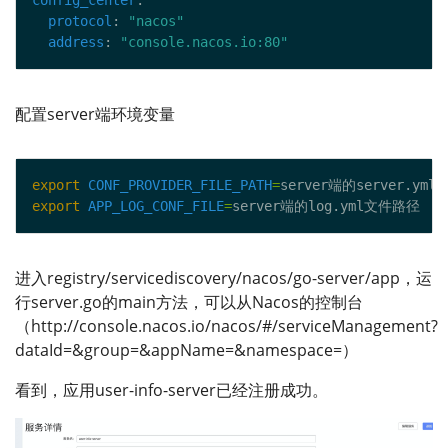
protocol
: 
"nacos"
address
: 
"console.nacos.io:80"
配置server端环境变量
export
CONF_PROVIDER_FILE_PATH
=
export
APP_LOG_CONF_FILE
=
进入registry/servicediscovery/nacos/go-server/app，运
行server.go的main方法，可以从Nacos的控制台
（http://console.nacos.io/nacos/#/serviceManagement?
dataId=&group=&appName=&namespace=）
看到，应用user-info-server已经注册成功。