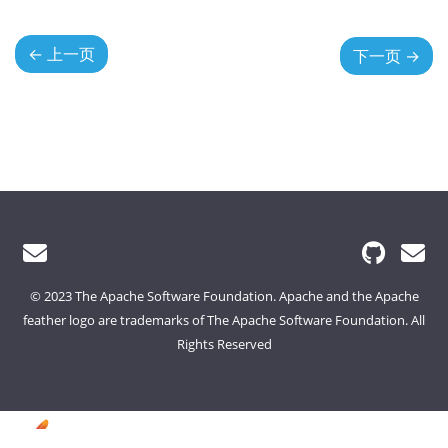
←
上一页
下一页
→
© 2023 The Apache Software Foundation. Apache and the Apache
feather logo are trademarks of The Apache Software Foundation. All
Rights Reserved
Foundation
License
Security
Events