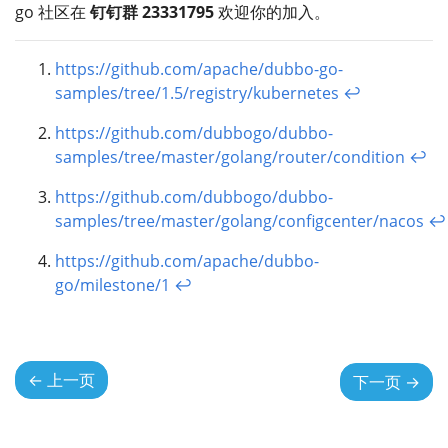
go 社区在
钉钉群 23331795
欢迎你的加入。
https://github.com/apache/dubbo-go-
samples/tree/1.5/registry/kubernetes
↩︎
https://github.com/dubbogo/dubbo-
samples/tree/master/golang/router/condition
↩︎
https://github.com/dubbogo/dubbo-
samples/tree/master/golang/configcenter/nacos
↩︎
https://github.com/apache/dubbo-
go/milestone/1
↩︎
←
上一页
下一页
→