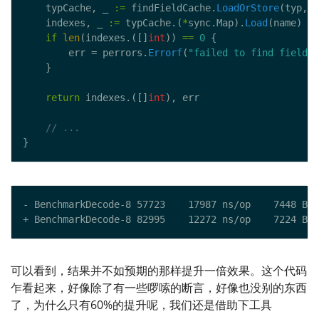
    typCache, _ 
:=
 findFieldCache.
LoadOrStore
(typ, 
&
    indexes, _ 
:=
 typCache.(
*
sync.Map).
Load
if
len
(indexes.([]
int
)) 
==
0
        err = perrors.
Errorf
(
"failed to find field %
return
 indexes.([]
int
可以看到，结果并不如预期的那样提升一倍效果。这个代码
乍看起来，好像除了有一些啰嗦的断言，好像也没别的东西
了，为什么只有60%的提升呢，我们还是借助下工具