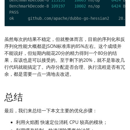
BenchmarkDecode-8 
113151
10063
 ns/op     
6424
 B/o
BenchmarkDecode-8 
109197
10002
 ns/op     
6424
 B/o
虽然每次的结果不稳定，但就整体而言，目前的序列化和反
序列化性能大概都是JSON标准库的85%左右。这个成绩并
不能说好，但短期内能花20分的精力得到一个80分的结
果，应该也是可以接受的。至于剩下的20%，就不是靠改几
行代码就能搞定了。内存分配是否合理、执行流程是否有冗
余，都是需要一点一滴地去改进。
总结
最后，我们来总结一下本文主要的优化步骤：
利用火焰图 快速定位消耗 CPU 较高的模块；