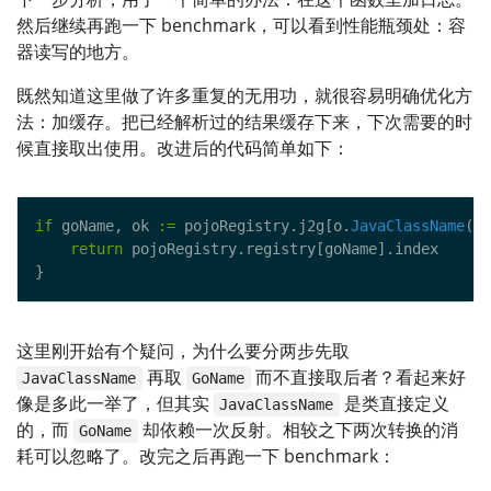
然后继续再跑一下 benchmark，可以看到性能瓶颈处：容
器读写的地方。
既然知道这里做了许多重复的无用功，就很容易明确优化方
法：加缓存。把已经解析过的结果缓存下来，下次需要的时
候直接取出使用。改进后的代码简单如下：
if
 goName, ok 
:=
 pojoRegistry.j2g[o.
JavaClassName
return
这里刚开始有个疑问，为什么要分两步先取
再取
而不直接取后者？看起来好
JavaClassName
GoName
像是多此一举了，但其实
是类直接定义
JavaClassName
的，而
却依赖一次反射。相较之下两次转换的消
GoName
耗可以忽略了。改完之后再跑一下 benchmark：