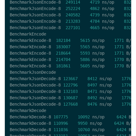
BenchmarkJsonEncode-8  
249114
4719
 ns/op    
832
 B
BenchmarkJsonEncode-8  
252224
4862
 ns/op    
832
 B
BenchmarkJsonEncode-8  
240582
4739
 ns/op    
832
 B
BenchmarkJsonEncode-8  
213283
4784
 ns/op    
832
 B
BenchmarkJsonEncode-8  
227101
4665
 ns/op    
832
 B
BenchmarkEncode-8  
182184
5615
 ns/op    
1771
 B/op
BenchmarkEncode-8  
183007
5565
 ns/op    
1771
 B/op
BenchmarkEncode-8  
218664
5593
 ns/op    
1771
 B/op
BenchmarkEncode-8  
214704
5886
 ns/op    
1770
 B/op
BenchmarkEncode-8  
181861
5605
 ns/op    
1770
 B/op
BenchmarkJsonDecode-8 
123667
8412
 ns/op    
1776
 B
BenchmarkJsonDecode-8 
122796
8497
 ns/op    
1776
 B
BenchmarkJsonDecode-8 
132103
8471
 ns/op    
1776
 B
BenchmarkJsonDecode-8 
130687
8492
 ns/op    
1776
 B
BenchmarkJsonDecode-8 
127668
8476
 ns/op    
1776
 B
BenchmarkDecode-8 
107775
10092
 ns/op     
6424
 B/o
BenchmarkDecode-8 
110996
9950
 ns/op     
6424
 B/op
BenchmarkDecode-8 
111036
10760
 ns/op     
6424
 B/o