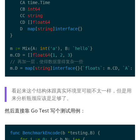
    CB 
int64
    CC 
string
    CD []
float64
    D  
map
[
string
]
interface
m 
:=
 Mix{A: 
int
(
'a'
), B: 
`hello`
m.CD = []
float64
{
1
, 
2
, 
3
m.D = 
map
[
string
]
interface
{}{
`floats`
: m.CD, 
`A`
: m.
看起来这个结构体跟真实环境里可能不太一样，但是用
来分析瓶颈应该是足够了。
然后直接靠 Go Test 写个测试用例：
func
BenchmarkEncode
(b 
*
for
 i 
:=
0
; i < b.N; i
++