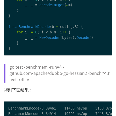
        _, _ = 
encodeTarget
(
&
func
BenchmarkDecode
(b 
*
for
 i 
:=
0
; i < b.N; i
++
        _, _ = 
NewDecoder
(bytes).
Decode
go test -benchmem -run=^$
github.com/apache/dubbo-go-hessian2 -bench “^B”
-vet=off -v
得到下面结果：