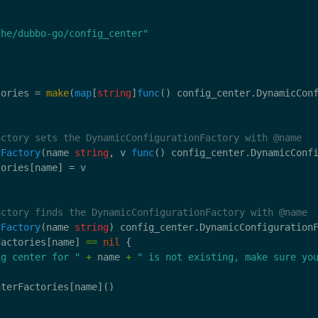
che/dubbo-go/config_center"
tories = 
make
(
map
[
string
]
func
rFactory
(name 
string
, v 
func
rFactory
(name 
string
Factories[name] 
==
nil
ig center for "
+
 name 
+
" is not existing, make sure yo