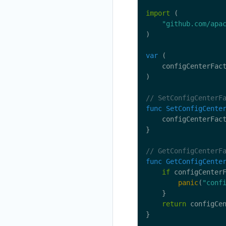
import
"github.com/apa
var
	configCenterFac
func
SetConfigCente
func
GetConfigCente
if
 configCenter
panic
(
"conf
return