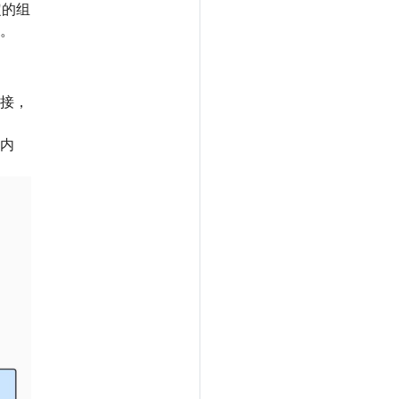
定的组
。
接，
至内