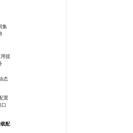
同集
特
应用提
务
现动态
配置
接口
加载配