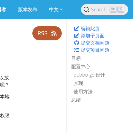
博客
版本发布
中文
Search
K
编辑此页
RSS
添加子页面
提交文档问题
提交项目问题
目标
配置中心
dubbo-go 设计
可以放
实现
呢？
使用方法
本地
总结
权限