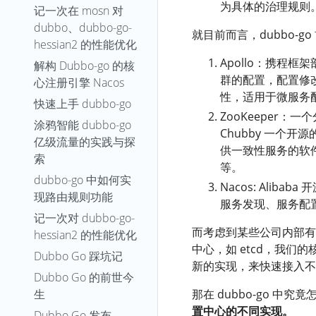
为具体的治理规则
记一次在 mosn 对
dubbo、dubbo-go-
就目前而言，dubbo-g
hessian2 的性能优化
Apollo：携程
解构 Dubbo-go 的核
群的配置，配置修
心注册引擎 Nacos
性，适用于微服务
快速上手 dubbo-go
ZooKeeper：
涂鸦智能 dubbo-go
Chubby 一个开
亿级流量的实践与探
供一致性服务的软
索
等。
dubbo-go 中如何实
Nacos: Ali
现路由规则功能
服务发现、服务配
记一次对 dubbo-go-
而考虑到某些公司内部有
hessian2 的性能优化
中心，如 etcd，我
Dubbo Go 踩坑记
新的实现，来快速接入不
Dubbo Go 的前世今
生
那在 dubbo-go 中
置中心的不同实现。
Dubbo Go 发布