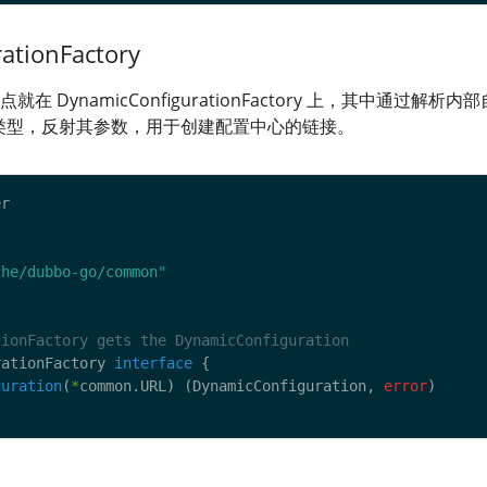
ationFactory
 DynamicConfigurationFactory 上，其中通过解析内
协议类型，反射其参数，用于创建配置中心的链接。
che/dubbo-go/common"
rationFactory 
interface
guration
(
*
common.URL) (DynamicConfiguration, 
error