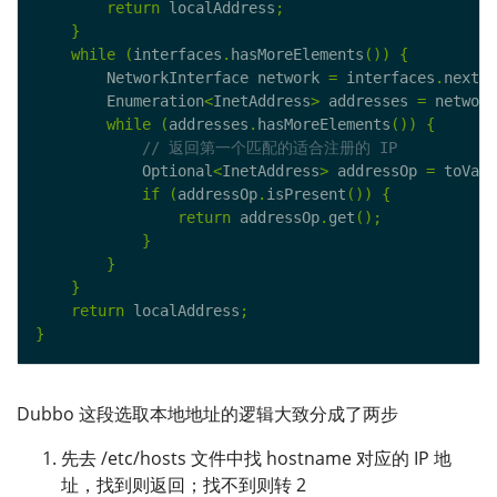
return
 localAddress
;
}
while
(
interfaces
.
hasMoreElements
())
{
        NetworkInterface network 
=
 interfaces
.
nextEl
        Enumeration
<
InetAddress
>
 addresses 
=
 network
while
(
addresses
.
hasMoreElements
())
{
            Optional
<
InetAddress
>
 addressOp 
=
 toVali
if
(
addressOp
.
isPresent
())
{
return
 addressOp
.
get
();
}
}
}
return
 localAddress
;
}
Dubbo 这段选取本地地址的逻辑大致分成了两步
先去 /etc/hosts 文件中找 hostname 对应的 IP 地
址，找到则返回；找不到则转 2