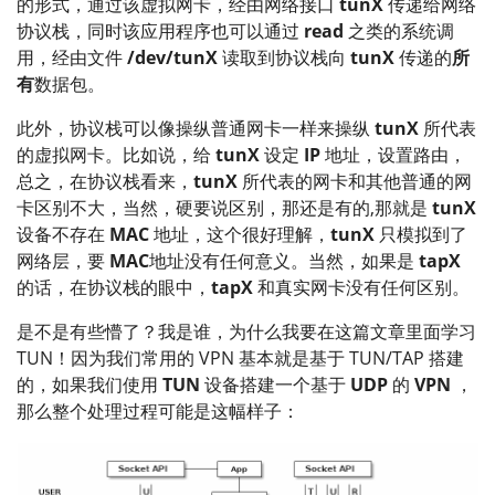
的形式，通过该虚拟网卡，经由网络接口
tunX
传递给网络
协议栈，同时该应用程序也可以通过
read
之类的系统调
用，经由文件
/dev/tunX
读取到协议栈向
tunX
传递的
所
有
数据包。
此外，协议栈可以像操纵普通网卡一样来操纵
tunX
所代表
的虚拟网卡。比如说，给
tunX
设定
IP
地址，设置路由，
总之，在协议栈看来，
tunX
所代表的网卡和其他普通的网
卡区别不大，当然，硬要说区别，那还是有的,那就是
tunX
设备不存在
MAC
地址，这个很好理解，
tunX
只模拟到了
网络层，要
MAC
地址没有任何意义。当然，如果是
tapX
的话，在协议栈的眼中，
tapX
和真实网卡没有任何区别。
是不是有些懵了？我是谁，为什么我要在这篇文章里面学习
TUN！因为我们常用的 VPN 基本就是基于 TUN/TAP 搭建
的，如果我们使用
TUN
设备搭建一个基于
UDP
的
VPN
，
那么整个处理过程可能是这幅样子：