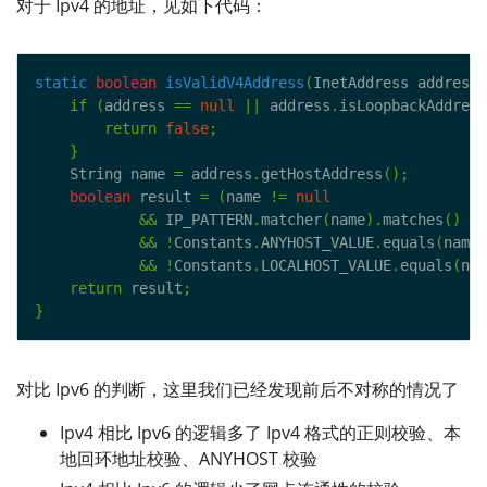
对于 Ipv4 的地址，见如下代码：
static
boolean
isValidV4Address
(
InetAddress address
)
if
(
address 
==
null
||
 address
.
isLoopbackAddress
return
false
;
}
    String name 
=
 address
.
getHostAddress
();
boolean
 result 
=
(
name 
!=
null
&&
 IP_PATTERN
.
matcher
(
name
).
matches
()
&&
!
Constants
.
ANYHOST_VALUE
.
equals
(
name
)
&&
!
Constants
.
LOCALHOST_VALUE
.
equals
(
nam
return
 result
;
}
对比 Ipv6 的判断，这里我们已经发现前后不对称的情况了
Ipv4 相比 Ipv6 的逻辑多了 Ipv4 格式的正则校验、本
地回环地址校验、ANYHOST 校验