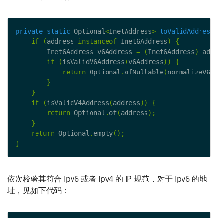
private
static
 Optional
<
InetAddress
>
toValidAddress
(
if
(
address 
instanceof
 Inet6Address
)
{
        Inet6Address v6Address 
=
(
Inet6Address
)
 addr
if
(
isValidV6Address
(
v6Address
))
{
return
 Optional
.
ofNullable
(
normalizeV6Ad
}
}
if
(
isValidV4Address
(
address
))
{
return
 Optional
.
of
(
address
);
}
return
 Optional
.
empty
();
}
依次校验其符合 Ipv6 或者 Ipv4 的 IP 规范，对于 Ipv6 的地
址，见如下代码：