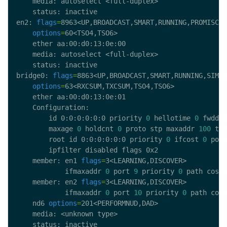
en2: 
flags
=
8963<UP,BROADCAST,SMART,RUNNING,PROMISC,S
options
=
bridge0: 
flags
=
8863<UP,BROADCAST,SMART,RUNNING,SIMPL
options
=
		id 0:0:0:0:0:0 priority 
0
 hellotime 
0
 fwddel
		maxage 
0
 holdcnt 
0
 proto stp maxaddr 
100
 tim
		root id 0:0:0:0:0:0 priority 
0
 ifcost 
0
 port
	member: en1 
flags
=
	        ifmaxaddr 
0
 port 
9
 priority 
0
 path cost 
	member: en2 
flags
=
	        ifmaxaddr 
0
 port 
10
 priority 
0
 path cost
	nd6 
options
=