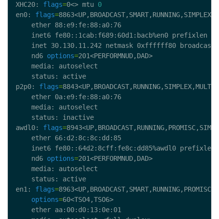
XHC20: 
flags
=
0<> mtu 
0
en0: 
flags
=
8863<UP,BROADCAST,SMART,RUNNING,SIMPLEX,M
	inet6 fe80::1cab:f689:60d1:bacb%en0 prefixlen 
64
	nd6 
options
=
p2p0: 
flags
=
8843<UP,BROADCAST,RUNNING,SIMPLEX,MULTIC
awdl0: 
flags
=
8943<UP,BROADCAST,RUNNING,PROMISC,SIMPL
	inet6 fe80::64d2:8cff:fe8c:dd85%awdl0 prefixlen 
	nd6 
options
=
en1: 
flags
=
8963<UP,BROADCAST,SMART,RUNNING,PROMISC,S
options
=