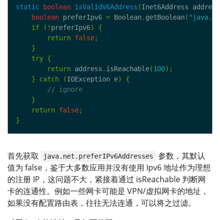
static
boolean
isValidV6Address
(
Inet6Address address
boolean
 preferIpv6 
=
 Boolean
.
getBoolean
(
"java.ne
if
(!
preferIpv6
)
{
return
false
;
}
try
{
return
 address
.
isReachable
(
100
);
}
catch
(
IOException e
)
{
}
return
false
;
}
首先获取
参数，其默认
java.net.preferIPv6Addresses
值为 false，鉴于大多数应用并没有使用 Ipv6 地址作为理想
的注册 IP，这问题不大，紧接着通过 isReachable 判断网
卡的连通性。例如一些网卡可能是 VPN/虚拟网卡的地址，
如果没有配置路由表，往往无法连通，可以将之过滤。