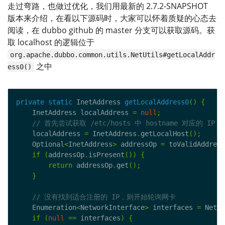
走过弯路，也做过优化，我们用最新的 2.7.2-SNAPSHOT
版本来介绍，在看以下源码时，大家可以怀着质疑的心态去
阅读，在 dubbo github 的 master 分支可以获取源码。获
取 localhost 的逻辑位于
org.apache.dubbo.common.utils.NetUtils#getLocalAddr
之中
ess0()
private
static
 InetAddress 
getLocalAddress0
()
{
    InetAddress localAddress 
=
null
;
    localAddress 
=
 InetAddress
.
getLocalHost
();
    Optional
<
InetAddress
>
 addressOp 
=
 toValidAddress
if
(
addressOp
.
isPresent
())
{
return
 addressOp
.
get
();
}
    Enumeration
<
NetworkInterface
>
 interfaces 
=
 Netwo
if
(
null
==
 interfaces
)
{