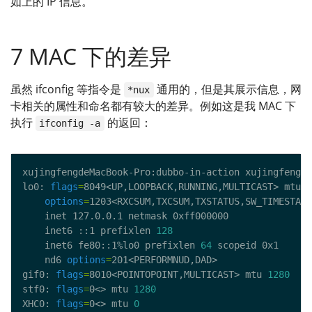
如上的 IP 信息。
7 MAC 下的差异
虽然 ifconfig 等指令是
通用的，但是其展示信息，网
*nux
卡相关的属性和命名都有较大的差异。例如这是我 MAC 下
执行
的返回：
ifconfig -a
lo0: 
flags
=
8049<UP,LOOPBACK,RUNNING,MULTICAST> mtu 
1
options
=
	inet6 ::1 prefixlen 
128
	inet6 fe80::1%lo0 prefixlen 
64
	nd6 
options
=
gif0: 
flags
=
8010<POINTOPOINT,MULTICAST> mtu 
1280
stf0: 
flags
=
0<> mtu 
1280
XHC0: 
flags
=
0<> mtu 
0