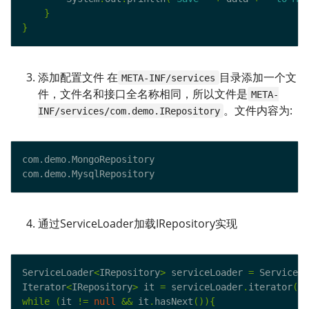
}
}
添加配置文件 在
目录添加一个文
META-INF/services
件，文件名和接口全名称相同，所以文件是
META-
。文件内容为:
INF/services/com.demo.IRepository
通过ServiceLoader加载IRepository实现
ServiceLoader
<
IRepository
>
 serviceLoader 
=
 ServiceLo
Iterator
<
IRepository
>
 it 
=
 serviceLoader
.
iterator
();
while
(
it 
!=
null
&&
 it
.
hasNext
()){