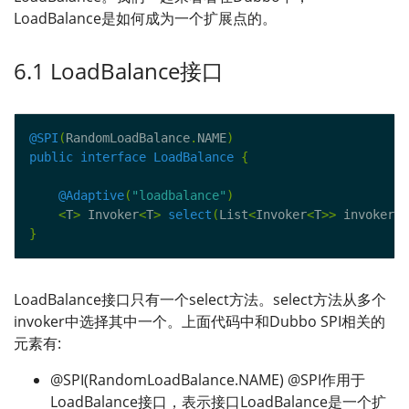
LoadBalance是如何成为一个扩展点的。
6.1 LoadBalance接口
@SPI
(
RandomLoadBalance
.
NAME
)
public
interface
LoadBalance
{
@Adaptive
(
"loadbalance"
)
<
T
>
 Invoker
<
T
>
select
(
List
<
Invoker
<
T
>>
 invokers
,
}
LoadBalance接口只有一个select方法。select方法从多个
invoker中选择其中一个。上面代码中和Dubbo SPI相关的
元素有:
@SPI(RandomLoadBalance.NAME) @SPI作用于
LoadBalance接口，表示接口LoadBalance是一个扩