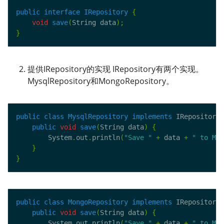
public
interface
IRepository
{
void
save
(
String data
);
}
提供IRepository的实现 IRepository有两个实现。
MysqlRepository和MongoRepository。
public
class
MysqlRepository
implements
 IRepository 
public
void
save
(
String data
)
{
        System
.
out
.
println
(
"Save "
+
 data 
+
" to Mys
}
}
public
class
MongoRepository
implements
 IRepository 
public
void
save
(
String data
)
{
        System
.
out
.
println
(
"Save "
+
 data 
+
" to Mon