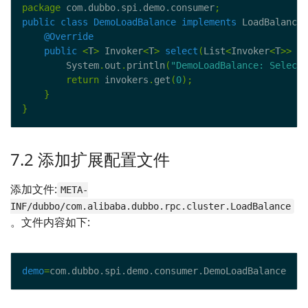
package
 com.dubbo.spi.demo.consumer
;
public
class
DemoLoadBalance
implements
 LoadBalance 
@Override
public
<
T
>
 Invoker
<
T
>
select
(
List
<
Invoker
<
T
>>
 in
        System
.
out
.
println
(
"DemoLoadBalance: Select 
return
 invokers
.
get
(
0
);
}
}
7.2 添加扩展配置文件
添加文件:
META-
INF/dubbo/com.alibaba.dubbo.rpc.cluster.LoadBalance
。文件内容如下:
demo
=