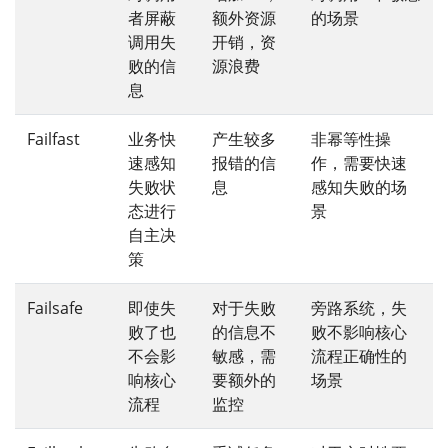
者屏蔽
额外资源
的场景
调用失
开销，资
败的信
源浪费
息
Failfast
业务快
产生较多
非幂等性操
速感知
报错的信
作，需要快速
失败状
息
感知失败的场
态进行
景
自主决
策
Failsafe
即使失
对于失败
旁路系统，失
败了也
的信息不
败不影响核心
不会影
敏感，需
流程正确性的
响核心
要额外的
场景
流程
监控