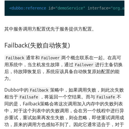
<dubbo:reference
 id=
"demoService"
 interface=
"org.apa
其中服务调用方配置优先于服务提供方配置。
Failback(失败自动恢复)
通常和
两个概念联系在一起。在高可
Failback
Failover
用系统中，当主机发生故障，通过
进行主备切换
Failover
后，待故障恢复后，系统应该具备自动恢复原始配置的能
力。
Dubbo中的
策略中，如果调用失败，则此次失败
Failback
相当于
，将返回一个空结果。而与
不
Failsafe
Failsafe
同的是，Failback策略会将这次调用加入内存中的失败列表
中，对于这个列表中的失败调用，会在另一个线程中进行异
步重试，重试如果再发生失败，则会忽略，即使重试调用成
功，原来的调用方也感知不到了。因此它通常适合于，对于