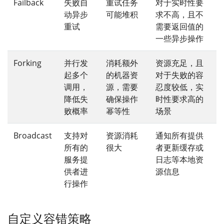
Failback
失败自
重试任务
对于实时性要
动异步
可能堆积
求不高，且不
重试
需要返回值的
一些异步操作
Forking
并行发
消耗额外
资源充足，且
起多个
的机器资
对于失败的容
调用，
源，需要
忍度较低，实
降低失
确保操作
时性要求高的
败概率
幂等性
场景
Broadcast
支持对
资源消耗
通知所有提供
所有的
很大
者更新缓存或
服务提
日志等本地资
供者进
源信息
行操作
自定义容错策略