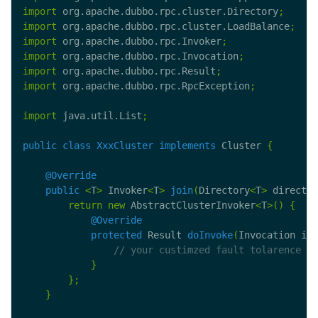
import
 org.apache.dubbo.rpc.cluster.Directory
;
import
 org.apache.dubbo.rpc.cluster.LoadBalance
;
import
 org.apache.dubbo.rpc.Invoker
;
import
 org.apache.dubbo.rpc.Invocation
;
import
 org.apache.dubbo.rpc.Result
;
import
 org.apache.dubbo.rpc.RpcException
;
import
 java.util.List
;
public
class
XxxCluster
implements
 Cluster 
{
@Override
public
<
T
>
 Invoker
<
T
>
join
(
Directory
<
T
>
 director
return
new
 AbstractClusterInvoker
<
T
>()
{
@Override
protected
 Result 
doInvoke
(
Invocation inv
}
};
}