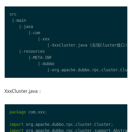
XxxCluster.java：
package
 com.xxx
;
import
 org.apache.dubbo.rpc.cluster.Cluster
;
import
 org.apache.dubbo.rpc.cluster.support.Abstract