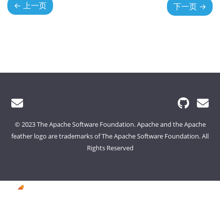
←
上一页
下一页
→
© 2023 The Apache Software Foundation. Apache and the Apache
feather logo are trademarks of The Apache Software Foundation. All
Rights Reserved
Foundation
License
Security
Events
Sponsorship