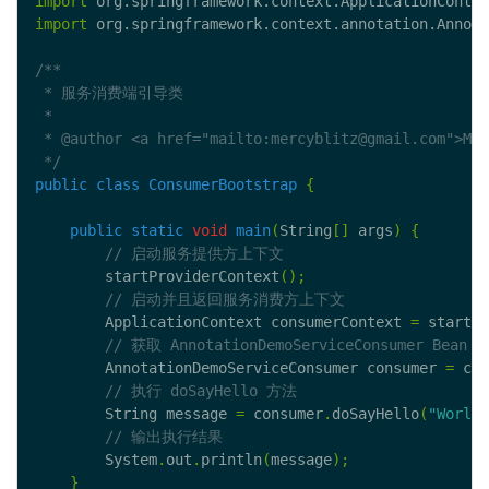
import
 org.springframework.context.ApplicationContex
import
 org.springframework.context.annotation.Annota
 */
public
class
ConsumerBootstrap
{
public
static
void
main
(
String
[]
 args
)
{
        startProviderContext
();
        ApplicationContext consumerContext 
=
 startCo
        AnnotationDemoServiceConsumer consumer 
=
 con
        String message 
=
 consumer
.
doSayHello
(
"World"
        System
.
out
.
println
(
message
);
}