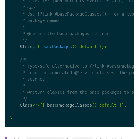
     */
    String
[]
basePackages
()
default
{};
     */
    Class
<?>[]
 basePackageClasses
()
default
{};
}