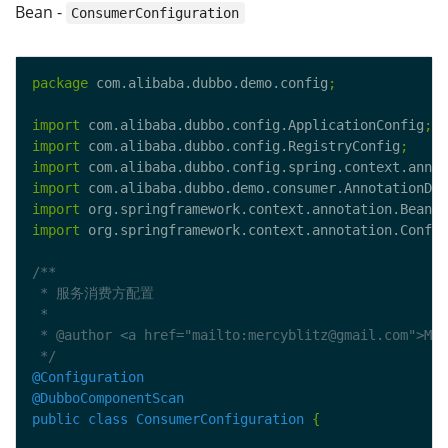
Bean -
ConsumerConfiguration
package
 com.alibaba.dubbo.demo.config
;
import
 com.alibaba.dubbo.config.ApplicationConfig
;
import
 com.alibaba.dubbo.config.RegistryConfig
;
import
 com.alibaba.dubbo.config.spring.context.annot
import
 com.alibaba.dubbo.demo.consumer.AnnotationDem
import
 org.springframework.context.annotation.Bean
;
import
 org.springframework.context.annotation.Config
 */
@Configuration
@DubboComponentScan
public
class
ConsumerConfiguration
{