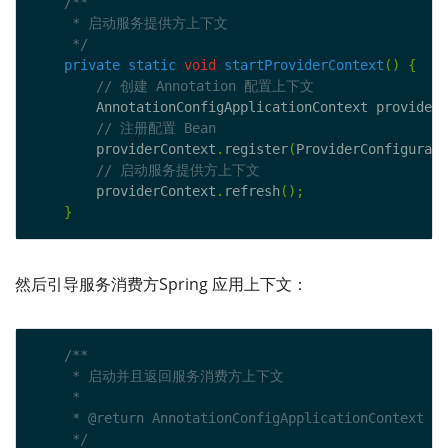
     */
private
static
void
startProviderContext
()
{
        AnnotationConfigApplicationContext providerC
        providerContext
.
register
(
ProviderConfigurati
        providerContext
.
refresh
();
}
然后引导服务消费方Spring 应用上下文：
     */