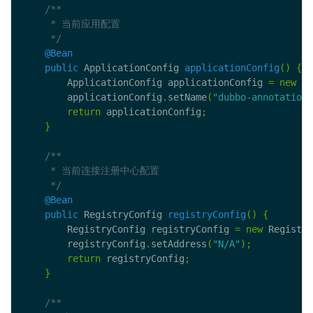
     */
@Bean
public
 ApplicationConfig 
applicationConfig
()
{
        ApplicationConfig applicationConfig 
=
new
 Ap
        applicationConfig
.
setName
(
"dubbo-annotation-
return
 applicationConfig
;
}
     */
@Bean
public
 RegistryConfig 
registryConfig
()
{
        RegistryConfig registryConfig 
=
new
 Registry
        registryConfig
.
setAddress
(
"N/A"
);
return
 registryConfig
;
}