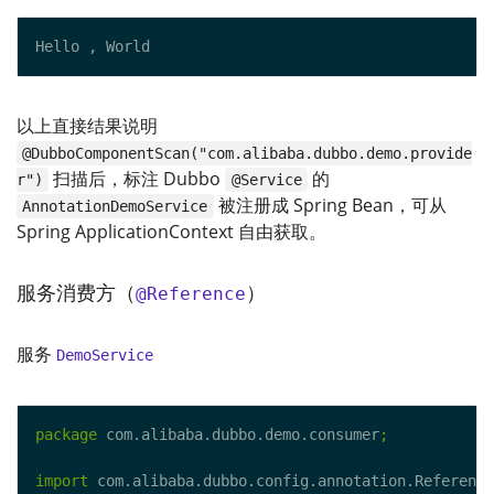
以上直接结果说明
@DubboComponentScan("com.alibaba.dubbo.demo.provide
扫描后，标注 Dubbo
的
r")
@Service
被注册成 Spring Bean，可从
AnnotationDemoService
Spring ApplicationContext 自由获取。
服务消费方（
）
@Reference
服务
DemoService
package
 com.alibaba.dubbo.demo.consumer
;
import
 com.alibaba.dubbo.config.annotation.Reference