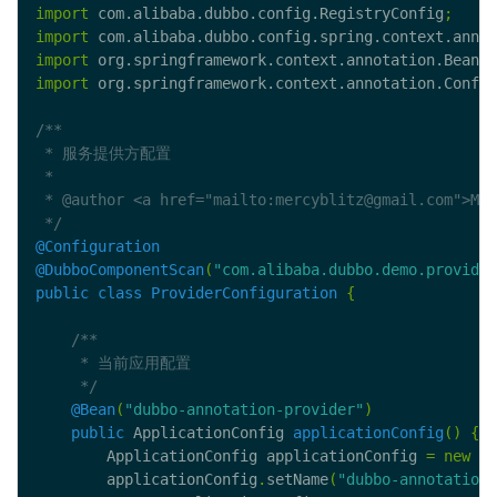
import
 com.alibaba.dubbo.config.RegistryConfig
;
import
 com.alibaba.dubbo.config.spring.context.annot
import
 org.springframework.context.annotation.Bean
;
import
 org.springframework.context.annotation.Config
 */
@Configuration
@DubboComponentScan
(
"com.alibaba.dubbo.demo.provider
public
class
ProviderConfiguration
{
     */
@Bean
(
"dubbo-annotation-provider"
)
public
 ApplicationConfig 
applicationConfig
()
{
        ApplicationConfig applicationConfig 
=
new
 Ap
        applicationConfig
.
setName
(
"dubbo-annotation-