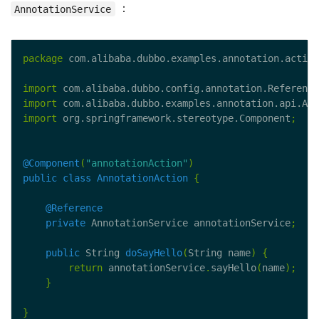
：
AnnotationService
package
 com.alibaba.dubbo.examples.annotation.action
import
 com.alibaba.dubbo.config.annotation.Reference
import
 com.alibaba.dubbo.examples.annotation.api.Ann
import
 org.springframework.stereotype.Component
;
@Component
(
"annotationAction"
)
public
class
AnnotationAction
{
@Reference
private
 AnnotationService annotationService
;
public
 String 
doSayHello
(
String name
)
{
return
 annotationService
.
sayHello
(
name
);
}
}