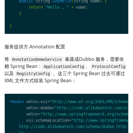
public
 String 
sayHello
(
String name
)
{
return
"Hello , "
+
 name
;
}
}
服务提供方 Annotation 配置
将
暴露成Dubbo 服务，需要依
AnnotationDemoService
赖 Spring Bean：
、
ApplicationConfig
ProtocolConfig
以及
。这三个 Spring Bean 过去可通过
RegistryConfig
XML 文件方式组装 Spring Bean：
<beans
 xmlns:xsi=
"http://www.w3.org/2001/XMLSchema-i
       xmlns:dubbo=
"http://code.alibabatech.com/sche
       xmlns=
"http://www.springframework.org/schema/
       xsi:schemaLocation=
    "
>