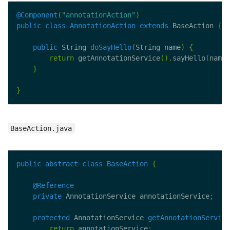
@Component
(
"annotationAction"
)
public
class
AnnotationAction
extends
 BaseAction 
{
public
 String 
doSayHello
(
String name
)
{
return
 getAnnotationService
().
sayHello
(
name
)
}
}
BaseAction.java
public
abstract
class
BaseAction
{
@Reference
private
 AnnotationService annotationService
;
protected
 AnnotationService 
getAnnotationService
return
 annotationService
;