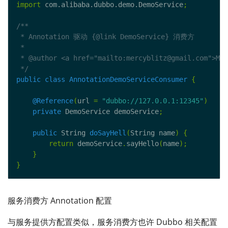
import
 com.alibaba.dubbo.demo.DemoService
;
 */
public
class
AnnotationDemoServiceConsumer
{
@Reference
(
url 
=
"dubbo://127.0.0.1:12345"
)
private
 DemoService demoService
;
public
 String 
doSayHell
(
String name
)
{
return
 demoService
.
sayHello
(
name
);
}
}
服务消费方 Annotation 配置
与服务提供方配置类似，服务消费方也许 Dubbo 相关配置