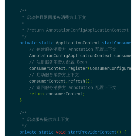
     */
private
static
 ApplicationContext 
startConsumerC
        AnnotationConfigApplicationContext consumerC
        consumerContext
.
register
(
ConsumerConfigurati
        consumerContext
.
refresh
();
return
 consumerContext
;
}
     */
private
static
void
startProviderContext
()
{