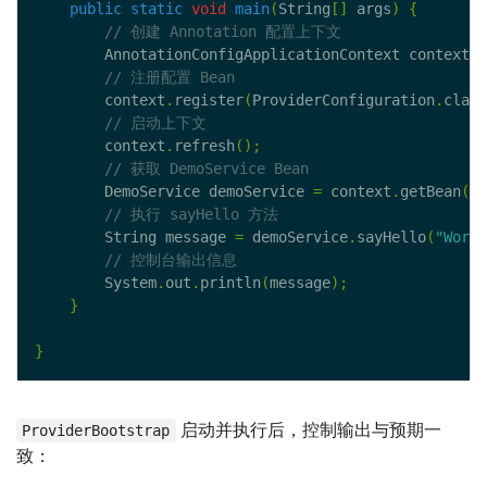
public
static
void
main
(
String
[]
 args
)
{
        AnnotationConfigApplicationContext context 
=
        context
.
register
(
ProviderConfiguration
.
class
        context
.
refresh
();
        DemoService demoService 
=
 context
.
getBean
(
De
        String message 
=
 demoService
.
sayHello
(
"World
        System
.
out
.
println
(
message
);
}
}
启动并执行后，控制输出与预期一
ProviderBootstrap
致：