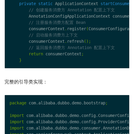
private
static
 ApplicationContext 
startConsumerC
        AnnotationConfigApplicationContext consumerC
        consumerContext
.
register
(
ConsumerConfigurati
        consumerContext
.
refresh
();
return
 consumerContext
;
}
完整的引导类实现：
package
 com.alibaba.dubbo.demo.bootstrap
;
import
 com.alibaba.dubbo.demo.config.ConsumerConfigu
import
 com.alibaba.dubbo.demo.config.ProviderConfigu
import
 com.alibaba.dubbo.demo.consumer.AnnotationDem