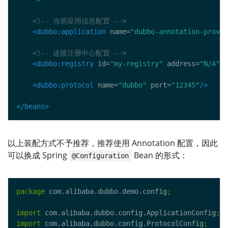
<!-- 当前应用信息配置 -->
<dubbo:application
 name=
"dubbo-annotation-provid
<!-- 连接注册中心配置 -->
<dubbo:registry
 id=
"my-registry"
 address=
"N/A"
/>
<dubbo:protocol
 name=
"dubbo"
 port=
"12345"
/>
</beans>
以上装配方式不予推荐，推荐使用 Annotation 配置，因此
可以换成 Spring
Bean 的形式：
@Configuration
package
 com.alibaba.dubbo.demo.config
;
import
 com.alibaba.dubbo.config.ApplicationConfig
;
import
 com.alibaba.dubbo.config.ProtocolConfig
;