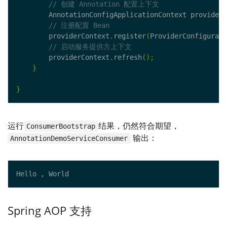
        AnnotationConfigApplicationContext providerC
        providerContext
.
register
(
ProviderConfigurati
        providerContext
.
refresh
();
}
}
运行
结果，仍然符合期望，
ConsumerBootstrap
输出：
AnnotationDemoServiceConsumer
Spring AOP 支持