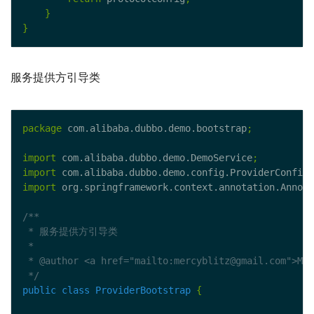
}
}
服务提供方引导类
package
 com.alibaba.dubbo.demo.bootstrap
;
import
 com.alibaba.dubbo.demo.DemoService
;
import
 com.alibaba.dubbo.demo.config.ProviderConfigu
import
 org.springframework.context.annotation.Annota
 */
public
class
ProviderBootstrap
{