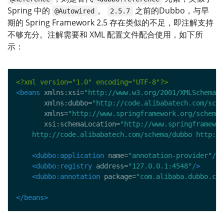
Spring 中的
。
之前的Dubbo，与早
@Autowired
2.5.7
期的 Spring Framework 2.5 存在类似的不足，即注解支持
不够充分。注解需要和 XML 配置文件配合使用，如下所
示：
<?xml version="1.0" encoding="UTF-8"?>
<beans
 xmlns:xsi=
"http://www.w3.org/2001/XMLSchema-i
       xmlns:dubbo=
"http://code.alibabatech.com/sche
       xmlns=
"http://www.springframework.org/schema/
       xsi:schemaLocation=
	http://code.alibabatech.com/schema/dubbo http:/
<dubbo:application
 name=
"annotation-provider"
/>
<dubbo:registry
 address=
"127.0.0.1:4548"
/>
<dubbo:annotation
 package=
"com.alibaba.dubbo.con
</beans>