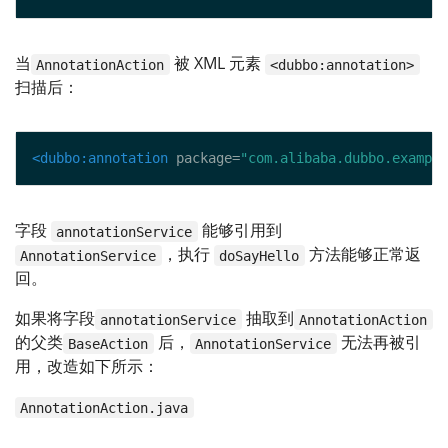
当
被 XML 元素
AnnotationAction
<dubbo:annotation>
扫描后：
<dubbo:annotation
 package=
"com.alibaba.dubbo.exampl
字段
能够引用到
annotationService
，执行
方法能够正常返
AnnotationService
doSayHello
回。
如果将字段
抽取到
annotationService
AnnotationAction
的父类
后，
无法再被引
BaseAction
AnnotationService
用，改造如下所示：
AnnotationAction.java