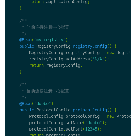
return
 applicationConfig
;
}
     */
@Bean
(
"my-registry"
)
public
 RegistryConfig 
registryConfig
()
{
        RegistryConfig registryConfig 
=
new
 Registry
        registryConfig
.
setAddress
(
"N/A"
);
return
 registryConfig
;
}
     */
@Bean
(
"dubbo"
)
public
 ProtocolConfig 
protocolConfig
()
{
        ProtocolConfig protocolConfig 
=
new
 Protocol
        protocolConfig
.
setName
(
"dubbo"
);
        protocolConfig
.
setPort
(
12345
);
return
 protocolConfig
;