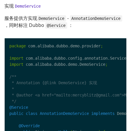
实现
DemoService
服务提供方实现
-
DemoService
AnnotationDemoService
，同时标注 Dubbo
：
@Service
package
 com.alibaba.dubbo.demo.provider
;
import
 com.alibaba.dubbo.config.annotation.Service
;
import
 com.alibaba.dubbo.demo.DemoService
;
 */
@Service
public
class
AnnotationDemoService
implements
 DemoSe
@Override