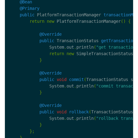
@Bean
@Primary
public
 PlatformTransactionManager 
transactionMan
return
new
 PlatformTransactionManager
()
{
@Override
public
 TransactionStatus 
getTransaction
(
                System
.
out
.
println
(
"get transaction 
return
new
 SimpleTransactionStatus
()
}
@Override
public
void
commit
(
TransactionStatus sta
                System
.
out
.
println
(
"commit transacti
}
@Override
public
void
rollback
(
TransactionStatus s
                System
.
out
.
println
(
"rollback transac
}
};
}