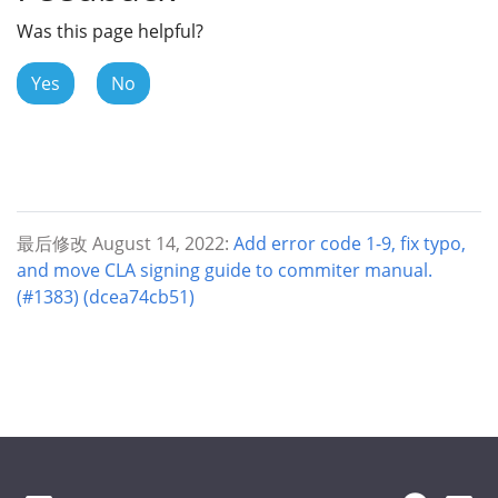
Was this page helpful?
Yes
No
最后修改 August 14, 2022:
Add error code 1-9, fix typo,
and move CLA signing guide to commiter manual.
(#1383) (dcea74cb51)