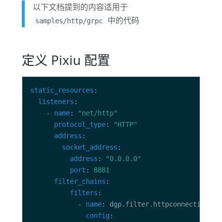
以下文档提到的内容适用于
中的代码
samples/http/grpc
定义 Pixiu 配置
static_resources
listeners
    - 
name
: 
"net/http"
protocol_type
: 
"HTTP"
address
socket_address
address
: 
"0.0.0.0"
port
: 
8881
filter_chains
filters
            - 
name
config