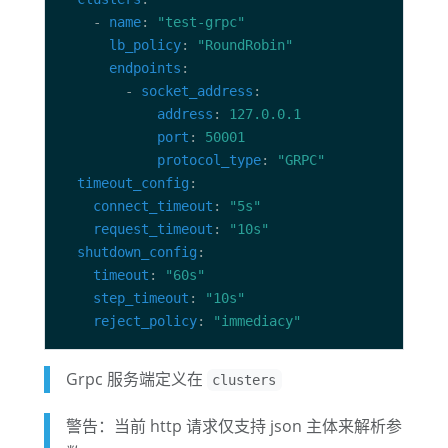
    - 
name
: 
"test-grpc"
lb_policy
: 
"RoundRobin"
endpoints
        - 
socket_address
address
: 
127.0.0.1
port
: 
50001
protocol_type
: 
"GRPC"
timeout_config
connect_timeout
: 
"5s"
request_timeout
: 
"10s"
shutdown_config
timeout
: 
"60s"
step_timeout
: 
"10s"
reject_policy
: 
"immediacy"
Grpc 服务端定义在
clusters
警告：当前 http 请求仅支持 json 主体来解析参