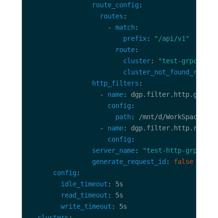
route_config
routes
                    - 
match
prefix
: 
"/api/v1"
route
cluster
: 
"test-grpc"
cluster_not_found_respon
http_filters
                  - 
name
config
path
                  - 
name
config
server_name
: 
"test-http-grpc"
generate_request_id
: 
false
config
idle_timeout
read_timeout
write_timeout
clusters