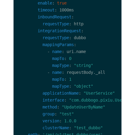
enable
: 
true
timeout
inboundRequest
requestType
integrationRequest
requestType
mappingParams
            - 
name
mapTo
: 
0
mapType
: 
"string"
            - 
name
mapTo
: 
1
mapType
: 
"object"
applicationName
: 
"UserService"
interface
: 
"com.dubbogo.pixiu.UserServ
method
: 
"UpdateUserByName"
group
: 
"test"
version
: 
1.0.0
clusterName
: 
"test_dubbo"
  - 
path
: 
'/api/v1/test-dubbo/user'