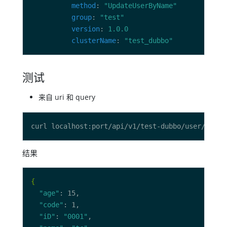
method
: 
"UpdateUserByName"
group
: 
"test"
version
: 
1.0.0
clusterName
: 
"test_dubbo"
测试
来自 uri 和 query
curl localhost:port/api/v1/test-dubbo/user/tc?ag
结果
{
"age"
"code"
"iD"
: 
"0001"