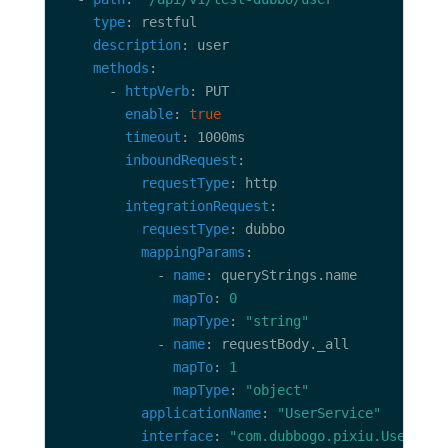
type
description
methods
      - 
httpVerb
enable
: 
true
timeout
inboundRequest
requestType
integrationRequest
requestType
mappingParams
            - 
name
mapTo
: 
0
mapType
: 
"string"
            - 
name
mapTo
: 
1
mapType
: 
"object"
applicationName
: 
"UserService"
interface
: 
"com.dubbogo.pixiu.UserServ