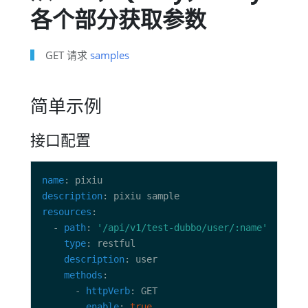
各个部分获取参数
GET 请求
samples
简单示例
接口配置
name
description
resources
  - 
path
: 
'/api/v1/test-dubbo/user/:name'
type
description
methods
      - 
httpVerb
enable
: 
true