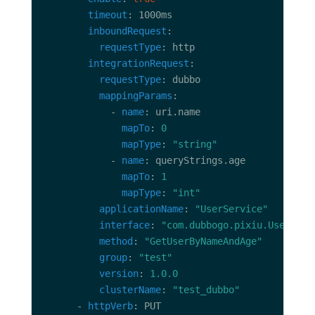
timeout
inboundRequest
requestType
integrationRequest
requestType
mappingParams
            - 
name
mapTo
: 
0
mapType
: 
"string"
            - 
name
mapTo
: 
1
mapType
: 
"int"
applicationName
: 
"UserService"
interface
: 
"com.dubbogo.pixiu.UserServ
method
: 
"GetUserByNameAndAge"
group
: 
"test"
version
: 
1.0.0
clusterName
: 
"test_dubbo"
      - 
httpVerb