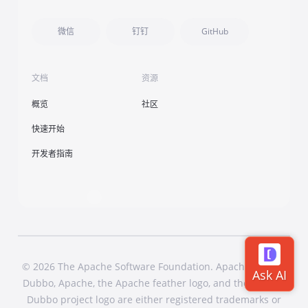
微信
钉钉
GitHub
文档
资源
概览
社区
快速开始
开发者指南
© 2026 The Apache Software Foundation. Apache Dubbo,
Dubbo, Apache, the Apache feather logo, and the Apache
Dubbo project logo are either registered trademarks or