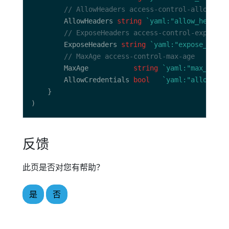
// AllowHeaders access-control-allow-hea
		AllowHeaders 
string
`yaml:"allow_headers
// ExposeHeaders access-control-expose-h
		ExposeHeaders 
string
`yaml:"expose_heade
// MaxAge access-control-max-age
		MaxAge           
string
`yaml:"max_age" 
		AllowCredentials 
bool
`yaml:"allow_cre
反馈
此页是否对您有帮助？
是
否