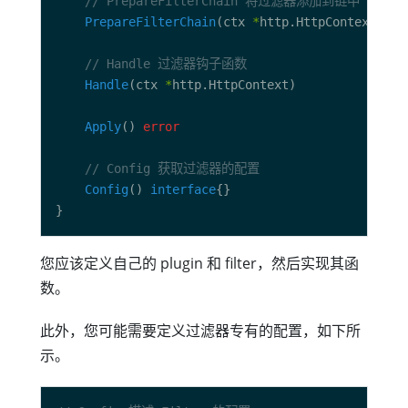
// PrepareFilterChain 将过滤器添加到链中
PrepareFilterChain
(ctx 
*
http.HttpContext) 
er
// Handle 过滤器钩子函数
Handle
(ctx 
*
Apply
() 
error
// Config 获取过滤器的配置
Config
() 
interface
您应该定义自己的 plugin 和 filter，然后实现其函
数。
此外，您可能需要定义过滤器专有的配置，如下所
示。