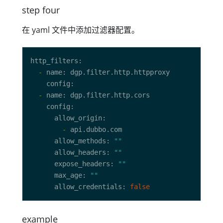
step four
在 yaml 文件中添加过滤器配置。
-
-
-
      allow_methods: 
""
      allow_headers: 
""
      expose_headers: 
""
      max_age: 
""
      allow_credentials: 
false
example