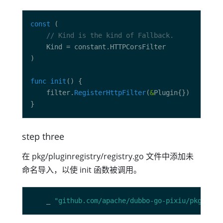
const
// Kind is the kind of Fallback.
func
init
	filter.
RegisterHttpFilter
(
&
step three
在 pkg/pluginregistry/registry.go 文件中添加未
命名导入，以使 init 函数被调用。
	_ 
"github.com/apache/dubbo-go-pixiu/pkg/filt