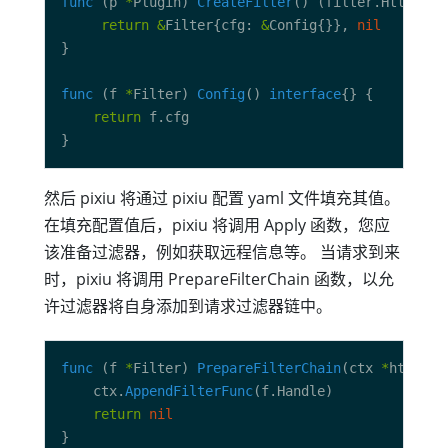
func
 (p 
*
Plugin) 
CreateFilter
() (filter.HttpFilt
return
&
Filter{cfg: 
&
Config{}}, 
nil
func
 (f 
*
Filter) 
Config
() 
interface
return
然后 pixiu 将通过 pixiu 配置 yaml 文件填充其值。
在填充配置值后，pixiu 将调用 Apply 函数，您应
该准备过滤器，例如获取远程信息等。 当请求到来
时，pixiu 将调用 PrepareFilterChain 函数，以允
许过滤器将自身添加到请求过滤器链中。
func
 (f 
*
Filter) 
PrepareFilterChain
(ctx 
*
http.Ht
	ctx.
AppendFilterFunc
return
nil