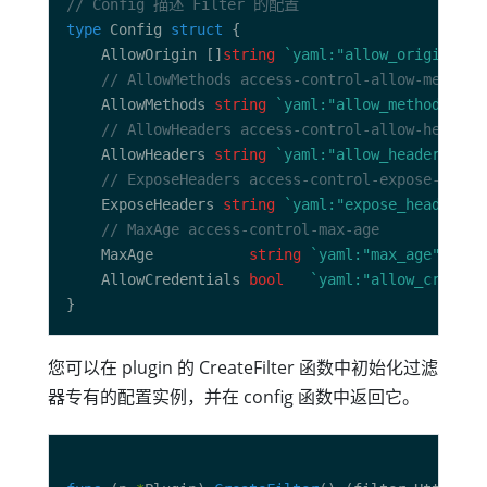
// Config 描述 Filter 的配置
type
 Config 
struct
	AllowOrigin []
string
`yaml:"allow_origin" js
// AllowMethods access-control-allow-methods
	AllowMethods 
string
`yaml:"allow_methods" js
// AllowHeaders access-control-allow-headers
	AllowHeaders 
string
`yaml:"allow_headers" js
// ExposeHeaders access-control-expose-heade
	ExposeHeaders 
string
`yaml:"expose_headers" 
// MaxAge access-control-max-age
	MaxAge           
string
`yaml:"max_age" json
	AllowCredentials 
bool
`yaml:"allow_credent
您可以在 plugin 的 CreateFilter 函数中初始化过滤
器专有的配置实例，并在 config 函数中返回它。