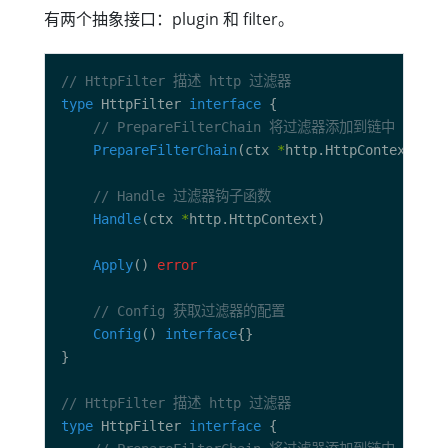
有两个抽象接口：plugin 和 filter。
// HttpFilter 描述 http 过滤器
type
 HttpFilter 
interface
// PrepareFilterChain 将过滤器添加到链中
PrepareFilterChain
(ctx 
*
http.HttpContext) 
er
// Handle 过滤器钩子函数
Handle
(ctx 
*
Apply
() 
error
// Config 获取过滤器的配置
Config
() 
interface
// HttpFilter 描述 http 过滤器
type
 HttpFilter 
interface