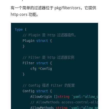
有一个简单的过滤器位于 pkg/filter/cors，它提供
http cors 功能。
type
// Plugin 是 http 过滤器插件。
	Plugin 
struct
// Filter 是 http 过滤器实例
	Filter 
struct
		cfg 
*
// Config 描述 Filter 的配置
	Config 
struct
		AllowOrigin []
string
`yaml:"allow_origin
// AllowMethods access-control-allow-met
		AllowMethods 
string
`yaml:"allow_methods