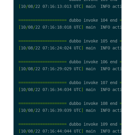
[
10
/
08
/
22 07:16:13:013 UTC
]
 main  INFO action.Gr
====================
 dubbo invoke 104 end 
======
[
10
/
08
/
22 07:16:18:018 UTC
]
 main  INFO action.Gr
====================
 dubbo invoke 105 end 
======
[
10
/
08
/
22 07:16:24:024 UTC
]
 main  INFO action.Gr
====================
 dubbo invoke 106 end 
======
[
10
/
08
/
22 07:16:29:029 UTC
]
 main  INFO action.Gr
====================
 dubbo invoke 107 end 
======
[
10
/
08
/
22 07:16:34:034 UTC
]
 main  INFO action.Gr
====================
 dubbo invoke 108 end 
======
[
10
/
08
/
22 07:16:39:039 UTC
]
 main  INFO action.Gr
====================
 dubbo invoke 109 end 
======
[
10
/
08
/
22 07:16:44:044 UTC
]
 main  INFO action.Gr