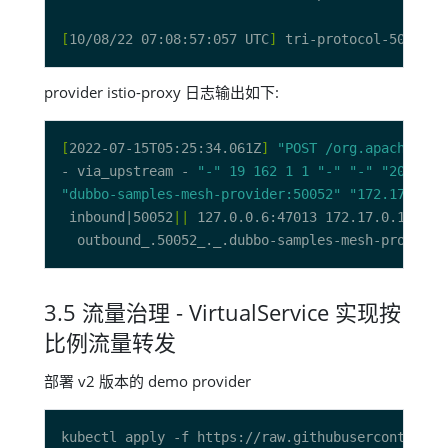
[
10/08/22 07:08:57:057 UTC
]
 tri-protocol-50052-t
provider istio-proxy 日志输出如下:
[
2022-07-15T05:25:34.061Z
]
"POST /org.apache.dub
- via_upstream - 
"-"
19
162
1
1
"-"
"-"
"201e697
"dubbo-samples-mesh-provider:50052"
"172.17.0.10
 inbound|50052
||
3.5 流量治理 - VirtualService 实现按
比例流量转发
部署 v2 版本的 demo provider