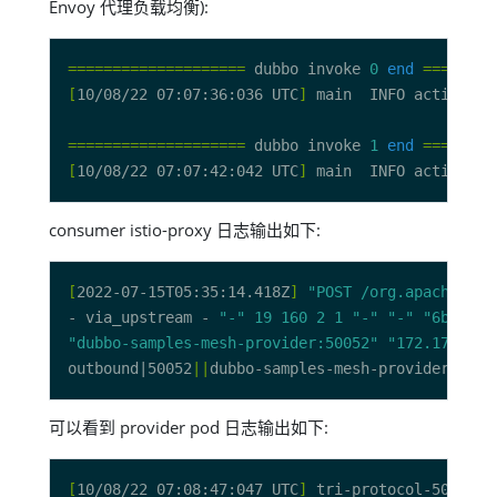
Envoy 代理负载均衡):
====================
 dubbo invoke 
0
end
========
[
10/08/22 07:07:36:036 UTC
]
 main  INFO action.Gr
====================
 dubbo invoke 
1
end
========
[
10/08/22 07:07:42:042 UTC
]
 main  INFO action.Gr
consumer istio-proxy 日志输出如下:
[
2022-07-15T05:35:14.418Z
]
"POST /org.apache.dub
- via_upstream - 
"-"
19
160
2
1
"-"
"-"
"6b8a5a0
"dubbo-samples-mesh-provider:50052"
"172.17.0.4:
outbound|50052
||
可以看到 provider pod 日志输出如下:
[
10/08/22 07:08:47:047 UTC
]
 tri-protocol-50052-t