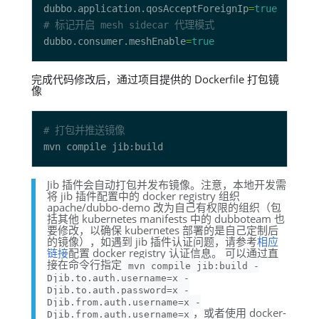
dubbo.application.qosAcceptForeignIp
=
true
# 标记开启 mesh sidecar 代理模式
dubbo.consumer.meshEnable
=
true
完成代码修改后，通过项目提供的 Dockerfile 打包镜
像
# 打包并推送镜像
Jib 插件会自动打包并发布镜像。注意，本地开发需
将 jib 插件配置中的 docker registry 组织
apache/dubbo-demo 改为自己有权限的组织（包
括其他 kubernetes manifests 中的 dubboteam 也
要修改，以确保 kubernetes 部署的是自己定制后
的镜像），如遇到 jib 插件认证问题，请参考
相应
链接
配置 docker registry 认证信息。 可以通过直
接在命令行指定
mvn compile jib:build -
Djib.to.auth.username=x -
Djib.to.auth.password=x -
Djib.from.auth.username=x -
，或者使用 docker-
Djib.from.auth.username=x