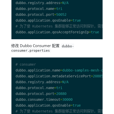
dubbo.registry.address
=
N/A
dubbo.protocol.name
=
tri
dubbo.protocol.port
=
50052
dubbo.application.qosEnable
=
true
# 为了使 Kubernetes 集群能够正常访问到探针，需要
dubbo.application.qosAcceptForeignIp
=
true
修改 Dubbo Consumer 配置
dubbo-
consumer.properties
# consumer
dubbo.application.name
=
dubbo-samples-mesh-consum
dubbo.application.metadataServicePort
=
20885
dubbo.registry.address
=
N/A
dubbo.protocol.name
=
tri
dubbo.protocol.port
=
20880
dubbo.consumer.timeout
=
30000
dubbo.application.qosEnable
=
true
# 为了使 Kubernetes 集群能够正常访问到探针，需要