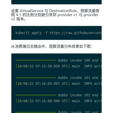
设置 VirtualService 与 DestinationRule，观察流量按
照 4:1 的比例分别被引导到 provider v1 与 provider
v2 版本。
从消费端日志输出中，观察流量分布效果如下图：
====================
 dubbo invoke 100 end 
======
[
10
/
08
/
22 07:15:58:058 UTC
]
 main  INFO action.Gr
====================
 dubbo invoke 101 end 
======
[
10
/
08
/
22 07:16:03:003 UTC
]
 main  INFO action.Gr
====================
 dubbo invoke 102 end 
======
[
10
/
08
/
22 07:16:08:008 UTC
]
 main  INFO action.Gr
====================
 dubbo invoke 103 end 
======