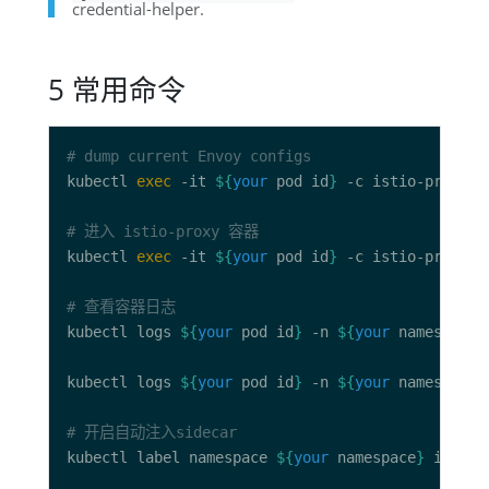
credential-helper.
5 常用命令
# dump current Envoy configs
kubectl 
exec
 -it 
${
your
 pod id
}
# 进入 istio-proxy 容器
kubectl 
exec
 -it 
${
your
 pod id
}
# 查看容器日志
kubectl logs 
${
your
 pod id
}
 -n 
${
your
 namespace
}
kubectl logs 
${
your
 pod id
}
 -n 
${
your
 namespace
}
# 开启自动注入sidecar
kubectl label namespace 
${
your
 namespace
}
 istio-