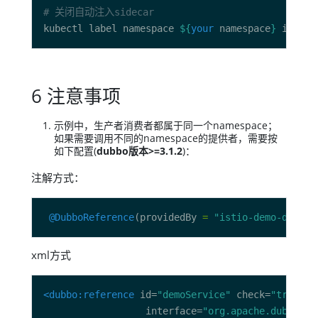
# 关闭自动注入sidecar
kubectl label namespace 
${
your
 namespace
}
 istio-
6 注意事项
示例中，生产者消费者都属于同一个namespace；
如果需要调用不同的namespace的提供者，需要按
如下配置(
dubbo版本>=3.1.2
)：
注解方式：
@DubboReference
(providedBy 
=
"istio-demo-dubbo-
xml方式
<dubbo:reference
 id=
"demoService"
 check=
"true"
                  interface=
"org.apache.dubbo.sa