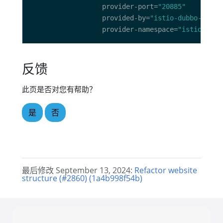
                  provider-port=
"20885"
                  provided-by=
"istio-dubbo-produ
                  provider-namespace=
"istio-demo
反馈
此页是否对您有帮助？
是
否
最后修改 September 13, 2024:
Refactor website
structure (#2860) (1a4b998f54b)