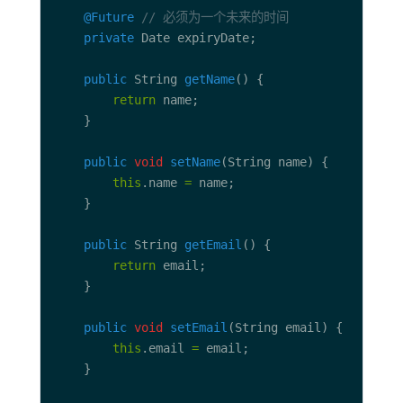
@Future
// 必须为一个未来的时间
private
public
 String 
getName
return
public
void
setName
this
.name 
=
public
 String 
getEmail
return
public
void
setEmail
this
.email 
=