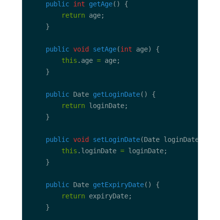
public
int
getAge
return
public
void
setAge
(
int
this
.age 
=
public
 Date 
getLoginDate
return
public
void
setLoginDate
this
.loginDate 
=
public
 Date 
getExpiryDate
return