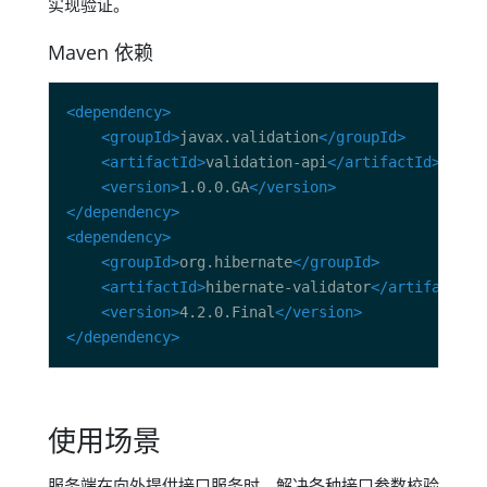
实现验证。
Maven 依赖
<dependency>
<groupId>
javax.validation
</groupId>
<artifactId>
validation-api
</artifactId>
<version>
1.0.0.GA
</version>
</dependency>
<dependency>
<groupId>
org.hibernate
</groupId>
<artifactId>
hibernate-validator
</artifactId>
<version>
4.2.0.Final
</version>
</dependency>
使用场景
服务端在向外提供接口服务时，解决各种接口参数校验