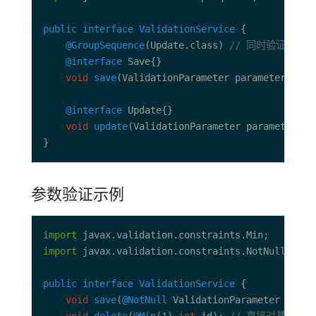
public
interface
ValidationService
@GroupSequence
(Update.class) 
// 同时验证Upda
@interface
void
save
@interface
void
update
参数验证示例
import
import
public
interface
ValidationService
void
save
(
@NotNull
 ValidationParameter param