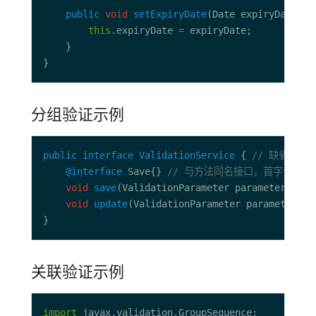
public
void
setExpiryDate
this
.expiryDate 
=
分组验证示例
public
interface
ValidationService
 { 
// 缺省可按服务
@interface
 Save{} 
// 与方法同名接口，首字母大写，用于区
void
save
void
update
关联验证示例
import