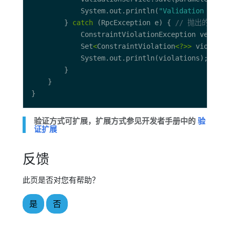
            System.out.println(
"Validation ERROR
        } 
catch
 (RpcException e) { 
// 抛出的是RpcE
            ConstraintViolationException ve 
=
 (C
            Set
<
ConstraintViolation
<?>>
 violatio
验证方式可扩展，扩展方式参见开发者手册中的
验
证扩展
反馈
此页是否对您有帮助？
是
否