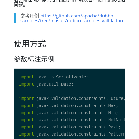
问题。
参考用例
https://github.com/apache/dubbo-
samples/tree/master/dubbo-samples-validation
使用方式
参数标注示例
import
import
import
import
import
import
import
import