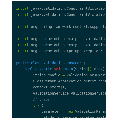
import
import
import
import
import
import
public
class
ValidationConsumer
public
static
void
main
(String
[]
 args) 
throw
        String config 
=
 ValidationConsumer.class
        ClassPathXmlApplicationContext context 
=
        ValidationService validationService 
=
 (V
// Error
try
            parameter 
=
new