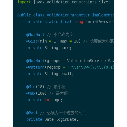
import
public
class
ValidationParameter
implements
private
static
final
long
 serialVersionUID 
=
@NotNull
// 不允许为空
@Size
(min 
=
 1, max 
=
 20) 
// 长度或大小范围
private
@NotNull
(groups 
=
 ValidationService.Save.cla
@Pattern
(regexp 
=
"^\\s*\\w+(?:\\.{0,1}[\\w-
private
@Min
(18) 
// 最小值
@Max
(100) 
// 最大值
private
int
@Past
// 必须为一个过去的时间
private