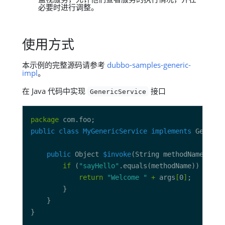
必要时进行调整。
使用方式
本示例的完整源码请参考
dubbo-samples-generic-
impl
。
在 Java 代码中实现
接口
GenericService
package
public
class
MyGenericService
implements
public
 Object 
$invoke
(String methodName, Str
if
 (
"sayHello"
return
"Welcome "
+
 args
[
0
]