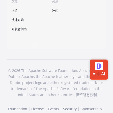
文档
资源
概览
社区
快速开始
开发者指南
© 2026 The Apache Software Foundation. Apache Dubbo,
Dubbo, Apache, the Apache feather logo, and the Apache
Dubbo project logo are either registered trademarks or
trademarks of The Apache Software Foundation in the
United States and other countries. 保留所有权利
Foundation
|
License
|
Events
|
Security
|
Sponsorship
|