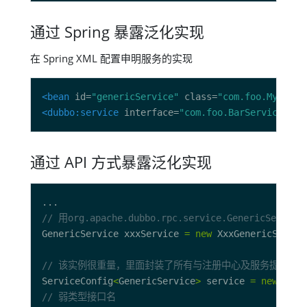
通过 Spring 暴露泛化实现
在 Spring XML 配置申明服务的实现
<bean
 id=
"genericService"
 class=
"com.foo.MyGener
<dubbo:service
 interface=
"com.foo.BarService"
 re
通过 API 方式暴露泛化实现
// 用org.apache.dubbo.rpc.service.GenericSe
GenericService xxxService 
=
new
// 该实例很重量，里面封装了所有与注册中心及服务提供方
ServiceConfig
<
GenericService
>
 service 
=
new
 Serv
// 弱类型接口名