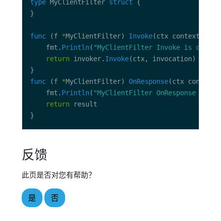
type
 MyClientFilter 
struct
func
 (f 
*
MyClientFilter) 
Invoke
	fmt.
Println
(
"MyClientFilter Invoke is called
return
 invoker.
Invoke
func
 (f 
*
MyClientFilter) 
OnResponse
	fmt.
Println
(
"MyClientFilter OnResponse is ca
return
反馈
此页是否对您有帮助？
是
否