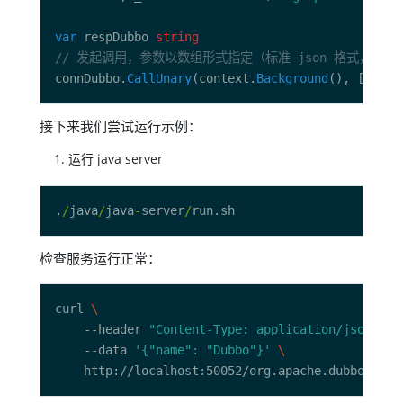
var
 respDubbo 
string
// 发起调用，参数以数组形式指定（标准 json 格式，可参考
connDubbo.
CallUnary
(context.
Background
(), []
inte
接下来我们尝试运行示例：
运行 java server
.
/
java
/
java
-
server
/
检查服务运行正常：
curl 
    --header 
"Content-Type: application/json"
    --data 
'{"name": "Dubbo"}'