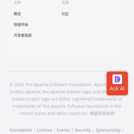
文档
资源
概览
社区
快速开始
开发者指南
© 2026 The Apache Software Foundation. Apache Dubbo,
Dubbo, Apache, the Apache feather logo, and the Apache
Dubbo project logo are either registered trademarks or
trademarks of The Apache Software Foundation in the
United States and other countries. 保留所有权利
Foundation
|
License
|
Events
|
Security
|
Sponsorship
|