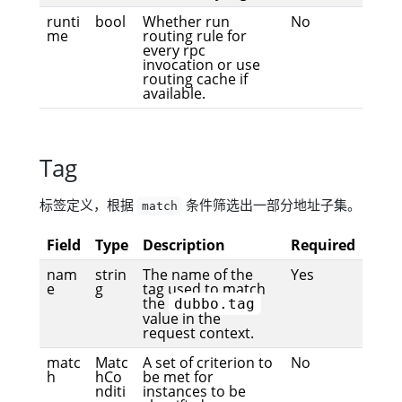
runti
bool
Whether run
No
me
routing rule for
every rpc
invocation or use
routing cache if
available.
Tag
标签定义，根据
条件筛选出一部分地址子集。
match
Field
Type
Description
Required
nam
strin
The name of the
Yes
e
g
tag used to match
the
dubbo.tag
value in the
request context.
matc
Matc
A set of criterion to
No
h
hCo
be met for
nditi
instances to be