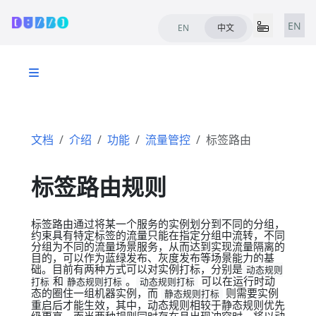
EN
EN
中文
文档
介绍
功能
流量管控
标签路由
标签路由规则
标签路由通过将某一个服务的实例划分到不同的分组，
约束具有特定标签的流量只能在指定分组中流转，不同
分组为不同的流量场景服务，从而达到实现流量隔离的
目的，可以作为蓝绿发布、灰度发布等场景能力的基
础。目前有两种方式可以对实例打标，分别是
动态规则
和
。
可以在运行时动
打标
静态规则打标
动态规则打标
态的圈住一组机器实例，而
则需要实例
静态规则打标
重启后才能生效，其中，动态规则相较于静态规则优先