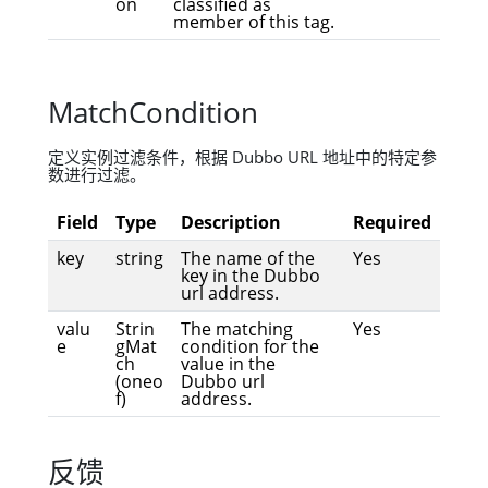
on
classified as
member of this tag.
MatchCondition
定义实例过滤条件，根据 Dubbo URL 地址中的特定参
数进行过滤。
Field
Type
Description
Required
key
string
The name of the
Yes
key in the Dubbo
url address.
valu
Strin
The matching
Yes
e
gMat
condition for the
ch
value in the
(oneo
Dubbo url
f)
address.
反馈