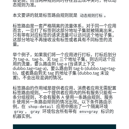
级更高，而当两种规则同时存在且出现冲突时，将以动
态规则为准。
本文要讲的就是标签路由规则就是
。
动态规则打标
标签路由是一套严格隔离的流量体系，对于同一个应用
而言，一旦打了标签则这部分地址子集就被隔离出来，
只有带有对应标签的请求流量可以访问这个地址子集，
这部分地址不再接收没有标签或者具有不同标签的流
量。
举个例子，如果我们将一个应用进行打标，打标后划分
为 tag-a、tag-b、无 tag 三个地址子集，则访问这个应
用的流量，要么路由到 tag-a (当请求上下文
dubbo.tag=tag-a)，要么路由到 tag-b (dubbo.tag=tag-
b)，或者路由到无 tag 的地址子集 (dubbo.tag 未设
置)，不会出现混调的情况。
标签路由的作用域是提供者应用，消费者应用无需配置
标签路由规则。一个提供者应用内的所有服务只能有一
条分组规则，不会有服务 A 使用一条路由规则、服务
B 使用另一条路由规则的情况出现。以下条件路由示
例，在
应用中圈出了一个隔离环境
shop-detail
，
环境包含所有带有
标识的
gray
gray
env=gray
机器实例。