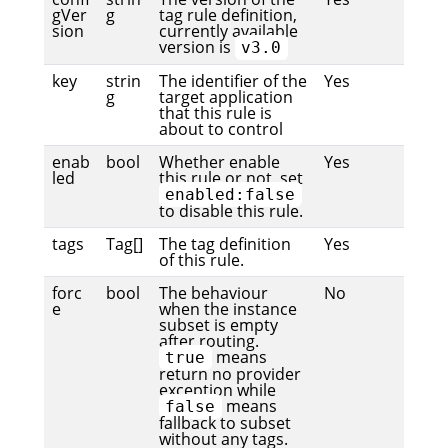
gVer
g
tag rule definition,
sion
currently available
version is
v3.0
key
strin
The identifier of the
Yes
g
target application
that this rule is
about to control
enab
bool
Whether enable
Yes
led
this rule or not, set
enabled:false
to disable this rule.
tags
Tag[]
The tag definition
Yes
of this rule.
forc
bool
The behaviour
No
e
when the instance
subset is empty
after routing.
means
true
return no provider
exception while
means
false
fallback to subset
without any tags.