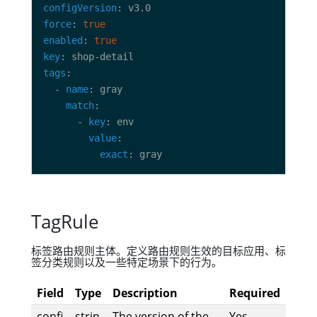
configVersion
force
: 
true
enabled
: 
true
key
tags
  - 
name
match
      - 
key
value
exact
TagRule
标签路由规则主体。定义路由规则生效的目标应用、标
签分类规则以及一些特定场景下的行为。
Field
Type
Description
Required
confi
strin
The version of the
Yes