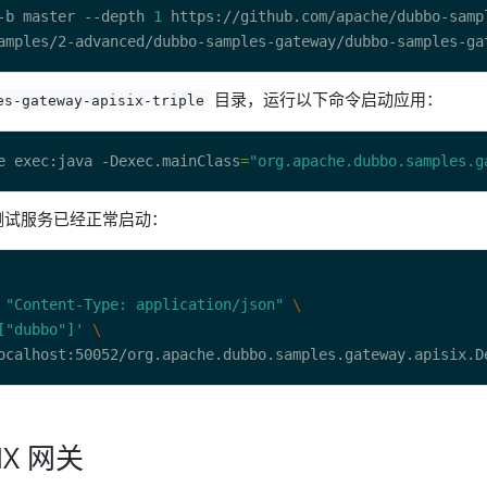
-b master --depth 
1
目录，运行以下命令启动应用：
es-gateway-apisix-triple
e exec:java -Dexec.mainClass
=
"org.apache.dubbo.samples.g
测试服务已经正常启动：
 
"Content-Type: application/json"
["dubbo"]'
IX 网关