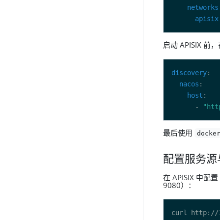
networks
apisix
启动 APISIX 前
discovery
nacos
host
      - 
"htt
最后使用
docke
配置服务源
在 APISIX 中
9080）：
curl http://