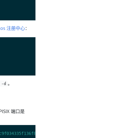
acos 注册中心
：
。
 -d
ISIX 端口是
c9f034335f136f87ad84b625c8f1'
 -X PUT -i -d 