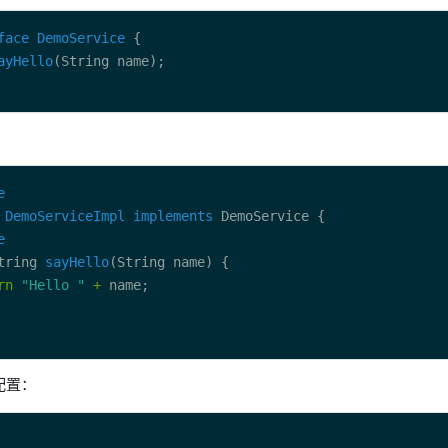
face
DemoService
ayHello
e
DemoServiceImpl
implements
e
tring 
sayHello
rn
"Hello "
+
配置：