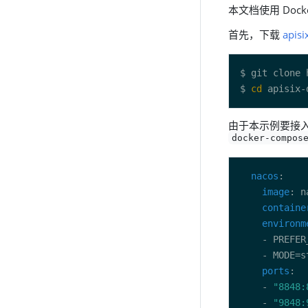
本文档使用 Dock
首先，下载
apisi
$ 
cd
由于本示例要接入
docker-compos
nacos
image
containe
environm
ports
    - 
"8848:
    - 
"9848: