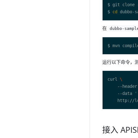
$ git clone 
$ 
cd
在
dubbo-sampl
$ mvn compil
运行以下命令，
curl 
    --header
    --data 
'
接入 APIS