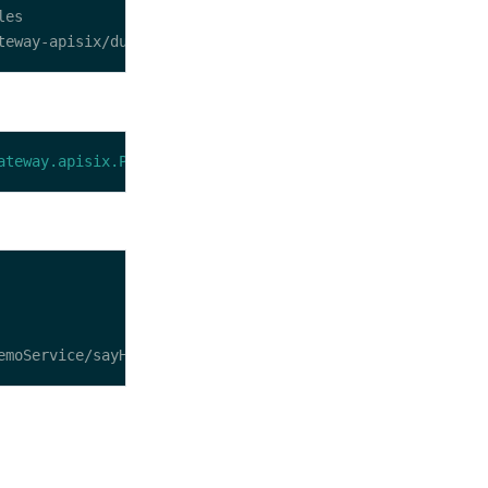
ateway.apisix.ProviderApplication"