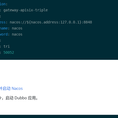
ion
ess
name
word
: 
50052
启动 Nacos
，启动 Dubbo 应用。