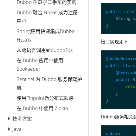
Dubbo 在瓜子二手车的实践
public
inter
Dubbo 融合 Nacos 成为注册
	String 
s
中心
Spring应用快速集成Dubbo +
Hystrix
接口实现如下：
从跨语言调用到dubbo2.js
@DubboServic
在 Dubbo 应用中使用
public
class
Zookeeper
@Overrid
Sentinel 为 Dubbo 服务保驾护
public
 S
retu
航
使用Pinpoint做分布式跟踪
在 Dubbo 中使用 Zipkin
Dubbo服务相关
技术方案
Java
dubbo