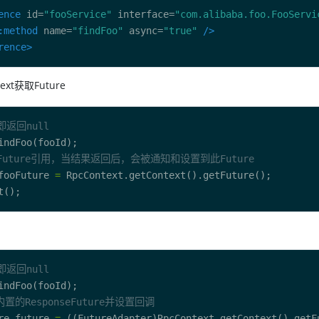
ence
 id=
"fooService"
 interface=
"com.alibaba.foo.FooServi
:method
 name=
"findFoo"
 async=
"true"
/>
rence>
ext获取Future
即返回null
Future引用，当结果返回后，会被通知和设置到此Future
fooFuture 
=
即返回null
内置的ResponseFuture并设置回调
re future 
=