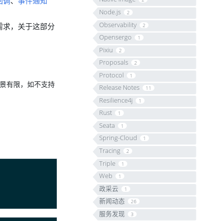
回调
、
事件通知
Node.js
2
Observability
需求，关于这部分
2
Opensergo
1
Pixiu
2
Proposals
2
Protocol
1
步场景有限，如不支持
Release Notes
11
Resilience4j
1
Rust
1
Seata
1
Spring-Cloud
1
Tracing
2
Triple
1
Web
1
政采云
1
新闻动态
26
服务发现
3