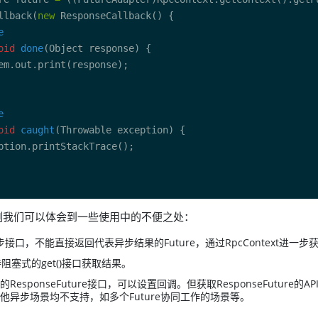
llback(
new
e
oid
done
e
oid
caught
例我们可以体会到一些使用中的不便之处：
的同步接口，不能直接返回代表异步结果的Future，通过RpcContext进一步
支持阻塞式的get()接口获取结果。
ResponseFuture接口，可以设置回调。但获取ResponseFuture的
他异步场景均不支持，如多个Future协同工作的场景等。