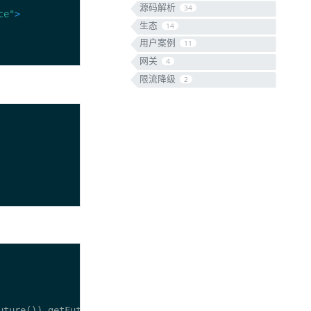
源码解析
34
ce"
>
生态
14
用户案例
11
网关
4
限流降级
2