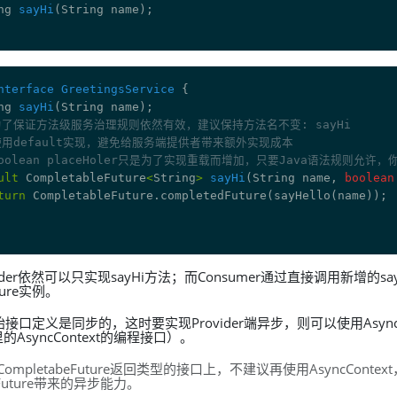
ng 
sayHi
nterface
GreetingsService
ng 
sayHi
为了保证方法级服务治理规则依然有效，建议保持方法名不变: sayHi
使用default实现，避免给服务端提供者带来额外实现成本
boolean placeHoler只是为了实现重载而增加，只要Java语法规则允
ult
 CompletableFuture
<
String
>
sayHi
(String name, 
boolean
turn
ider依然可以只实现sayHi方法；而Consumer通过直接调用新增的s
ure实例。
接口定义是同步的，这时要实现Provider端异步，则可以使用AsyncC
3.0里的AsyncContext的编程接口）。
mpletabeFuture返回类型的接口上，不建议再使用AsyncConte
leFuture带来的异步能力。