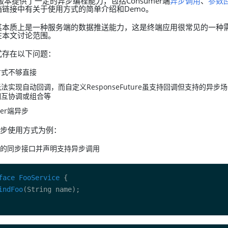
的版本提供了一定的异步编程能力，包括Consumer端
异步调用
、
参数
链接中有关于使用方式的简单介绍和Demo。
其本质上是一种服务端的数据推送能力，这是终端应用很常见的一种
在本文讨论范围。
式存在以下问题：
取方式不够直接
口无法实现自动回调，而自定义ResponseFuture虽支持回调但支持的异
的相互协调或组合等
der端异步
端异步使用方式为例：
的同步接口并声明支持异步调用
face
FooService
indFoo