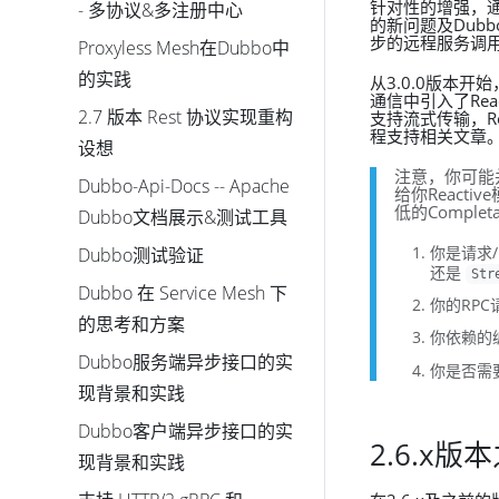
针对性的增强，
- 多协议&多注册中心
的新问题及Dub
步的远程服务调
Proxyless Mesh在Dubbo中
的实践
从3.0.0版本开
通信中引入了Rea
2.7 版本 Rest 协议实现重构
支持流式传输，R
程支持相关文章
设想
注意，你可能并不
Dubbo-Api-Docs -- Apache
给你Reacti
低的Comple
Dubbo文档展示&测试工具
你是请求
Dubbo测试验证
还是
Str
Dubbo 在 Service Mesh 下
你的RPC请
的思考和方案
你依赖的编
Dubbo服务端异步接口的实
你是否需要
现背景和实践
Dubbo客户端异步接口的实
2.6.x
现背景和实践