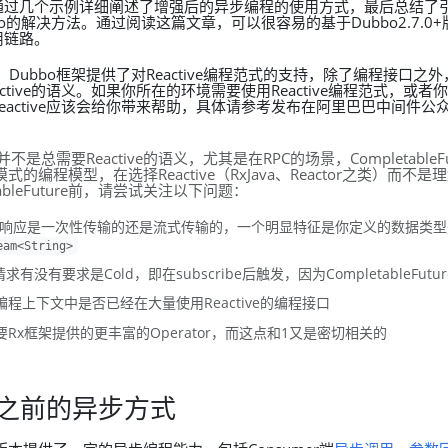
通过几个示例详细阐述了增强后的异步编程的使用方式，最后总结了
bo的解决方法。通过阅读这篇文章，可以很容易的基于Dubbo2.7.0
用链路。
始，Dubbo框架提供了对Reactive编程范式的支持，除了编程接口之
ctive的语义。如果你所在的环境需要使用Reactive编程范式，或者
eactive应该会给你带来帮助，具体请参考发布在阿里巴巴中间件公
。
是总需要Reactive的语义，尤其是在RPC的场景，CompletableF
ve模式的编程模型，在选择Reactive（RxJava、Reactor之类）而
tableFuture前，请尝试关注以下问题：
/响应是一次性传输的还是流式传输的，一个明显特征是你定义的数据类
eam<String>
求有没有要求是Cold，即在subscribe后触发，因为CompletableFutu
程上下文中是否已经在大量使用Reactive的编程接口
Rx框架提供的更丰富的Operator，而这点和1又是密切相关的
版本之前的异步方式