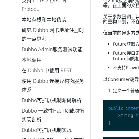
支持 HTTP/2 gRPC 和
在2.6.x及之前
等，在上面的文档
Protobuf
关于参数回调，
本地存根和本地伪装
的重构计划，不
研究 Dubbo 网卡地址注册时
但当前的异步方
的一点思考
Future获
Dubbo Admin服务测试功能
Future接
Future间
本地调用
不支持Provi
在 Dubbo 中使用 REST
以Consumer
使用 Dubbo 连接异构微服务
体系
定义一个普通
Dubbo可扩展机制源码解析
public
inter
Dubbo 一致性Hash负载均衡
    String 
f
实现剖析
Dubbo可扩展机制实战