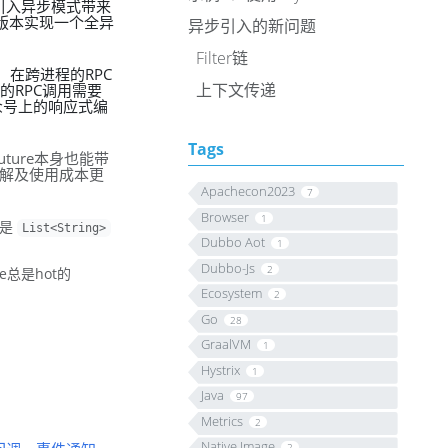
引入异步模式带来
+版本实现一个全异
异步引入的新问题
Filter链
外，在跨进程的RPC
上下文传递
你的RPC调用需要
众号上的响应式编
Tags
uture本身也能带
不是理解及使用成本更
Apachecon2023
7
Browser
1
型是
List<String>
Dubbo Aot
1
Dubbo-Js
2
re总是hot的
Ecosystem
2
Go
28
GraalVM
1
Hystrix
1
Java
97
Metrics
2
Native Image
2